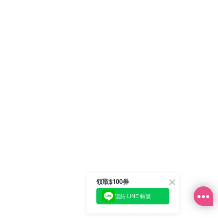
領取$100券
連結 LINE 帳號