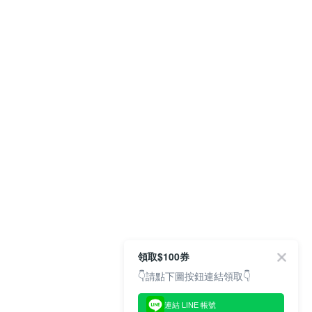
領取$100券
👇請點下圖按鈕連結領取👇
連結 LINE 帳號