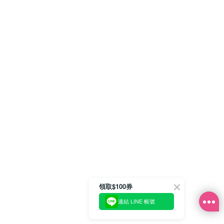
領取$100券
連結 LINE 帳號