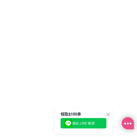
領取$100券
連結 LINE 帳號