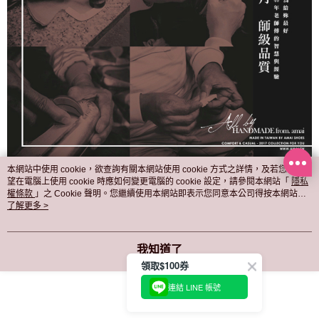
本網站中使用 cookie，欲查詢有關本網站使用 cookie 方式之詳情，及若您不希
望在電腦上使用 cookie 時應如何變更電腦的 cookie 設定，請參閱本網站「
隱私
權條款
」之 Cookie 聲明。您繼續使用本網站即表示您同意本公司得按本網站使
用條款之 Cookie 聲明使用 cookie。
了解更多 >
我知道了
領取$100券
連結 LINE 帳號