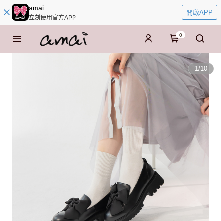
amai
開啟APP
立刻使用官方APP
0
1
/
10