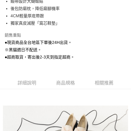
緞帶設計大蝴蝶結
後包防磨枕，降低磨腳機率
大哥付你分期
4CM輕量厚底帶跟
相關說明
獨家真皮減壓「窩芯鞋墊」
【大哥付你分期使用說明】
AFTEE先享後付
1.本服務由台灣大哥大提供，台灣大哥大用戶可立即使用無須另外申請。
2.付款方式選擇「大哥付你分期」，訂單成立後會自動跳轉到大哥付的交易
銷售重點
相關說明
流程，驗證手機門號後，選擇欲分期的期數、繳款截止日，確認付款後即完
●現貨商品全台地區下單後24H出貨。
【關於「AFTEE先享後付」】
成交易。
ATM付款
AFTEE先享後付是「在收到商品之後才付款」的支付方式。 讓您購物簡單
※黑貓週日不配送。
3.實際核准額度、可分期數及費用金額請依後續交易確認頁面所載為準。
便利好安心！
4.訂單成立30分鐘內，如未前往確認交易或遇審核未通過，訂單將自動取
●超商取貨，寄出後2-3天到指定超商。
貨到付款
１．簡單：不需註冊會員、不需綁卡、不需儲值。
消。如遇「轉專審核」未通過狀況，表示未達大哥付你分期系統評分，恕無
２．便利：只要手機號碼，簡訊認證，即可結帳。
法說明評估內容。
３．安心：先確認商品／服務後，再付款。
【繳款方式說明】
運送方式
1.分期款項不併入電信帳單，「大哥付你分期」於每月結算日後寄送繳費提
【「AFTEE先享後付」結帳流程】
全家付款取貨
醒簡訊。
詳細說明
商品規格
相關推薦
１．於結帳方式選擇「AFTEE先享後付」後，將跳轉至「AFTEE先享後付」
2.透過簡訊連結打開帳單後，可選擇「超商條碼／台灣大直營門市／銀行轉
每筆NT$80，滿NT$799(含以上)免運費
結帳頁面，進行簡訊認證並確認金額後，即可完成結帳。
帳／街口支付／iPASS MONEY」等通路繳費。
２．訂單成立數日內，您將收到繳費通知簡訊。
付款後全家取貨
３．收到繳費通知簡訊後14天內，點擊此簡訊中的連結，可透過四大超商／
【注意事項】
ATM／網路銀行／等多元方式進行付款，方視為交易完成。
每筆NT$80，滿NT$799(含以上)免運費
1.本服務係由「台灣大哥大股份有限公司」（以下簡稱本公司）所提供，讓
※ 請注意：結帳手續完成當下不需立刻繳費，但若您需要取消訂單，請聯絡
用戶於交易時，得透過本服務購買商品或服務，並由商店將買賣／分期付款
購買商品的店家。未經商家同意取消之訂單仍視為有效，需透過AFTEE先享
7-11付款取貨
買賣價金債權讓與本公司後，依約使用本公司帳單繳交帳款。
後付繳納相關費用。
2.基於同意付款使用「大哥付你分期」之契約關係目的，商店將以您的個人
每筆NT$80，滿NT$799(含以上)免運費
※ 交易是否成功請以「AFTEE先享後付 」之結帳頁面顯示為準，若有關於
資料（包含姓名、電話或地址）提供予台灣大哥大進項蒐集、處理及利用，