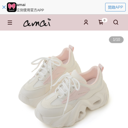
amai
開啟APP
立刻使用官方APP
0
1
/
10