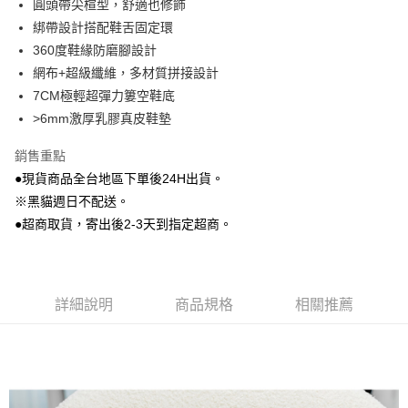
圓頭帶尖楦型，舒適也修飾
Google Pay
綁帶設計搭配鞋舌固定環
360度鞋緣防磨腳設計
大哥付你分期
網布+超級纖維，多材質拼接設計
相關說明
7CM極輕超彈力簍空鞋底
【大哥付你分期使用說明】
AFTEE先享後付
1.本服務由台灣大哥大提供，台灣大哥大用戶可立即使用無須另外申請。
>6mm激厚乳膠真皮鞋墊
2.付款方式選擇「大哥付你分期」，訂單成立後會自動跳轉到大哥付的交易
相關說明
流程，驗證手機門號後，選擇欲分期的期數、繳款截止日，確認付款後即完
銷售重點
【關於「AFTEE先享後付」】
成交易。
ATM付款
AFTEE先享後付是「在收到商品之後才付款」的支付方式。 讓您購物簡單
●現貨商品全台地區下單後24H出貨。
3.實際核准額度、可分期數及費用金額請依後續交易確認頁面所載為準。
便利好安心！
4.訂單成立30分鐘內，如未前往確認交易或遇審核未通過，訂單將自動取
※黑貓週日不配送。
貨到付款
１．簡單：不需註冊會員、不需綁卡、不需儲值。
消。如遇「轉專審核」未通過狀況，表示未達大哥付你分期系統評分，恕無
２．便利：只要手機號碼，簡訊認證，即可結帳。
●超商取貨，寄出後2-3天到指定超商。
法說明評估內容。
３．安心：先確認商品／服務後，再付款。
【繳款方式說明】
運送方式
1.分期款項不併入電信帳單，「大哥付你分期」於每月結算日後寄送繳費提
【「AFTEE先享後付」結帳流程】
全家付款取貨
醒簡訊。
１．於結帳方式選擇「AFTEE先享後付」後，將跳轉至「AFTEE先享後付」
2.透過簡訊連結打開帳單後，可選擇「超商條碼／台灣大直營門市／銀行轉
每筆NT$80，滿NT$799(含以上)免運費
結帳頁面，進行簡訊認證並確認金額後，即可完成結帳。
詳細說明
商品規格
相關推薦
帳／街口支付／iPASS MONEY」等通路繳費。
２．訂單成立數日內，您將收到繳費通知簡訊。
付款後全家取貨
３．收到繳費通知簡訊後14天內，點擊此簡訊中的連結，可透過四大超商／
【注意事項】
ATM／網路銀行／等多元方式進行付款，方視為交易完成。
每筆NT$80，滿NT$799(含以上)免運費
1.本服務係由「台灣大哥大股份有限公司」（以下簡稱本公司）所提供，讓
※ 請注意：結帳手續完成當下不需立刻繳費，但若您需要取消訂單，請聯絡
用戶於交易時，得透過本服務購買商品或服務，並由商店將買賣／分期付款
購買商品的店家。未經商家同意取消之訂單仍視為有效，需透過AFTEE先享
7-11付款取貨
買賣價金債權讓與本公司後，依約使用本公司帳單繳交帳款。
後付繳納相關費用。