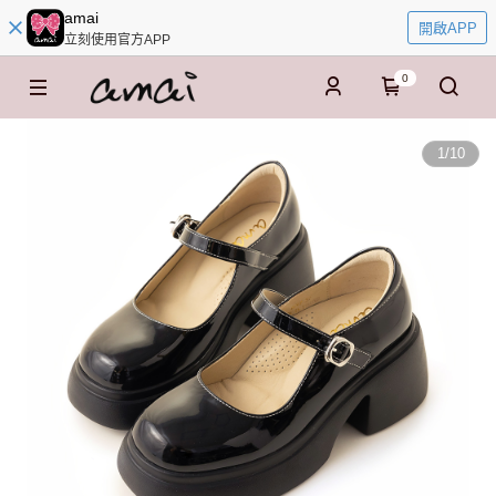
amai
開啟APP
立刻使用官方APP
0
1
/
10