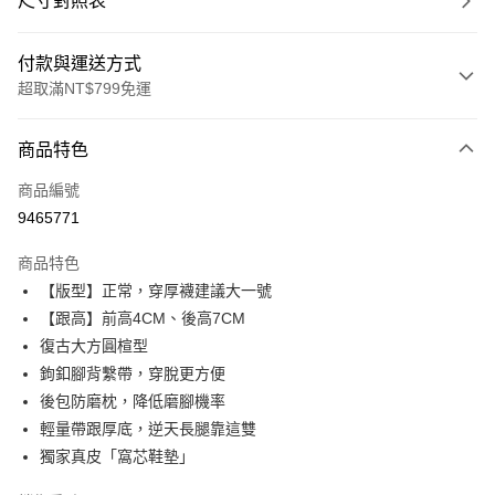
尺寸對照表
付款與運送方式
超取滿NT$799免運
付款方式
商品特色
信用卡一次付款
商品編號
超商取貨付款
9465771
LINE Pay
商品特色
Apple Pay
【版型】正常，穿厚襪建議大一號
【跟高】前高4CM、後高7CM
街口支付
復古大方圓楦型
Google Pay
鉤釦腳背繫帶，穿脫更方便
後包防磨枕，降低磨腳機率
大哥付你分期
輕量帶跟厚底，逆天長腿靠這雙
相關說明
獨家真皮「窩芯鞋墊」
【大哥付你分期使用說明】
AFTEE先享後付
1.本服務由台灣大哥大提供，台灣大哥大用戶可立即使用無須另外申請。