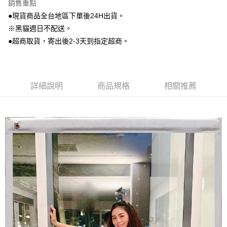
2.付款方式選擇「大哥付你分期」，訂單成立後會自動跳轉到大哥付的交易
銷售重點
相關說明
流程，驗證手機門號後，選擇欲分期的期數、繳款截止日，確認付款後即完
●現貨商品全台地區下單後24H出貨。
【關於「AFTEE先享後付」】
成交易。
ATM付款
AFTEE先享後付是「在收到商品之後才付款」的支付方式。 讓您購物簡單
※黑貓週日不配送。
3.實際核准額度、可分期數及費用金額請依後續交易確認頁面所載為準。
便利好安心！
4.訂單成立30分鐘內，如未前往確認交易或遇審核未通過，訂單將自動取
●超商取貨，寄出後2-3天到指定超商。
貨到付款
１．簡單：不需註冊會員、不需綁卡、不需儲值。
消。如遇「轉專審核」未通過狀況，表示未達大哥付你分期系統評分，恕無
２．便利：只要手機號碼，簡訊認證，即可結帳。
法說明評估內容。
３．安心：先確認商品／服務後，再付款。
【繳款方式說明】
運送方式
1.分期款項不併入電信帳單，「大哥付你分期」於每月結算日後寄送繳費提
【「AFTEE先享後付」結帳流程】
全家付款取貨
醒簡訊。
詳細說明
商品規格
相關推薦
１．於結帳方式選擇「AFTEE先享後付」後，將跳轉至「AFTEE先享後付」
2.透過簡訊連結打開帳單後，可選擇「超商條碼／台灣大直營門市／銀行轉
每筆NT$80，滿NT$799(含以上)免運費
結帳頁面，進行簡訊認證並確認金額後，即可完成結帳。
帳／街口支付／iPASS MONEY」等通路繳費。
２．訂單成立數日內，您將收到繳費通知簡訊。
付款後全家取貨
３．收到繳費通知簡訊後14天內，點擊此簡訊中的連結，可透過四大超商／
【注意事項】
ATM／網路銀行／等多元方式進行付款，方視為交易完成。
每筆NT$80，滿NT$799(含以上)免運費
1.本服務係由「台灣大哥大股份有限公司」（以下簡稱本公司）所提供，讓
※ 請注意：結帳手續完成當下不需立刻繳費，但若您需要取消訂單，請聯絡
用戶於交易時，得透過本服務購買商品或服務，並由商店將買賣／分期付款
購買商品的店家。未經商家同意取消之訂單仍視為有效，需透過AFTEE先享
7-11付款取貨
買賣價金債權讓與本公司後，依約使用本公司帳單繳交帳款。
後付繳納相關費用。
2.基於同意付款使用「大哥付你分期」之契約關係目的，商店將以您的個人
每筆NT$80，滿NT$799(含以上)免運費
※ 交易是否成功請以「AFTEE先享後付 」之結帳頁面顯示為準，若有關於
資料（包含姓名、電話或地址）提供予台灣大哥大進項蒐集、處理及利用，
是否繳費成功／繳費後需取消欲退款等相關疑問，請聯繫「AFTEE先享後付
由本公司與您本人進行分期帳單所需資料之確認、核對及更正。
客戶支援中心」
https://netprotections.freshdesk.com/support/home
付款後7-11取貨
3.完整用戶服務條款，請詳閱以下連結：
https://oppay.tw/userRule
每筆NT$80，滿NT$799(含以上)免運費
【注意事項】
１．透過由恩沛科技股份有限公司提供之「AFTEE先享後付」服務完成之交
黑貓宅配
易，需依本服務之必要範圍內提供個人資料，並將交易相關給付款項請求債
權轉讓予恩沛科技股份有限公司。
每筆NT$80，滿NT$799(含以上)免運費