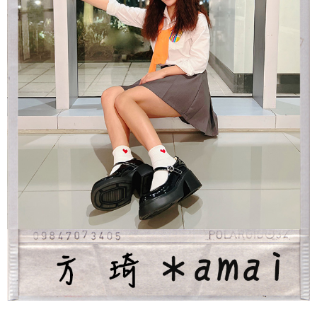
２．關於個人資料處理事宜，請瀏覽以下網址：
https://aftee.tw/terms/#terms3
離島黑貓宅配
３．未成年的使用者請事先徵得法定代理人或監護人之同意方可使用
每筆NT$200
「AFTEE先享後付」，若未經同意申辦者引起之損失，本公司不負相關責
任。
付款後門市自取
４．使用「AFTEE先享後付」時，將依據個別帳號之用戶狀況，依本公司即
時審查核予不同之上限額度；若仍有額度不足之情形，本公司將視審查結果
免運費
請求用戶進行身份認證。
５．嚴禁一人註冊多個帳號或使用他人資訊註冊。若發現惡意使用之情形，
貨到付款
恩沛科技股份有限公司將有權停止該用戶之使用額度並採取法律行動。
每筆NT$80，滿NT$799(含以上)免運費