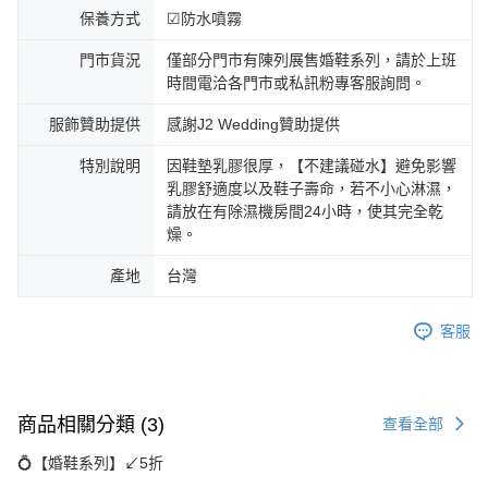
保養方式
☑防水噴霧
門市貨況
僅部分門市有陳列展售婚鞋系列，請於上班
時間電洽各門市或私訊粉專客服詢問。
服飾贊助提供
感謝J2 Wedding贊助提供
特別說明
因鞋墊乳膠很厚，【不建議碰水】避免影響
乳膠舒適度以及鞋子壽命，若不小心淋濕，
請放在有除濕機房間24小時，使其完全乾
燥。
產地
台灣
客服
商品相關分類 (3)
查看全部
💍【婚鞋系列】↙︎5折