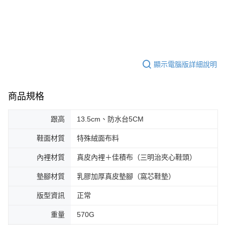
顯示電腦版詳細說明
商品規格
跟高
13.5cm、防水台5CM
鞋面材質
特殊絨面布料
內裡材質
真皮內裡＋佳積布（三明治夾心鞋頭）
墊腳材質
乳膠加厚真皮墊腳（窩芯鞋墊）
版型資訊
正常
重量
570G