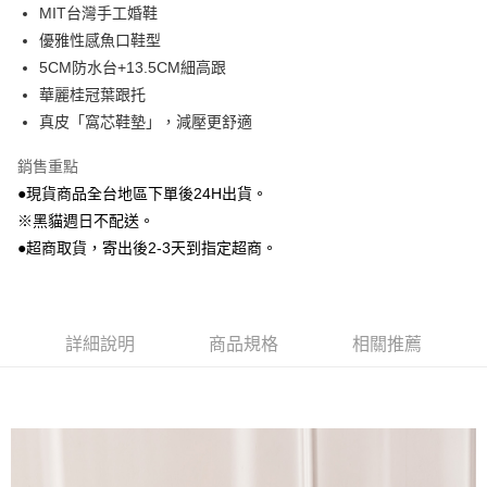
MIT台灣手工婚鞋
Google Pay
優雅性感魚口鞋型
5CM防水台+13.5CM細高跟
大哥付你分期
華麗桂冠葉跟托
相關說明
真皮「窩芯鞋墊」，減壓更舒適
【大哥付你分期使用說明】
AFTEE先享後付
1.本服務由台灣大哥大提供，台灣大哥大用戶可立即使用無須另外申請。
2.付款方式選擇「大哥付你分期」，訂單成立後會自動跳轉到大哥付的交易
銷售重點
相關說明
流程，驗證手機門號後，選擇欲分期的期數、繳款截止日，確認付款後即完
●現貨商品全台地區下單後24H出貨。
【關於「AFTEE先享後付」】
成交易。
ATM付款
AFTEE先享後付是「在收到商品之後才付款」的支付方式。 讓您購物簡單
※黑貓週日不配送。
3.實際核准額度、可分期數及費用金額請依後續交易確認頁面所載為準。
便利好安心！
4.訂單成立30分鐘內，如未前往確認交易或遇審核未通過，訂單將自動取
●超商取貨，寄出後2-3天到指定超商。
貨到付款
１．簡單：不需註冊會員、不需綁卡、不需儲值。
消。如遇「轉專審核」未通過狀況，表示未達大哥付你分期系統評分，恕無
２．便利：只要手機號碼，簡訊認證，即可結帳。
法說明評估內容。
３．安心：先確認商品／服務後，再付款。
【繳款方式說明】
運送方式
1.分期款項不併入電信帳單，「大哥付你分期」於每月結算日後寄送繳費提
【「AFTEE先享後付」結帳流程】
全家付款取貨
醒簡訊。
詳細說明
商品規格
相關推薦
１．於結帳方式選擇「AFTEE先享後付」後，將跳轉至「AFTEE先享後付」
2.透過簡訊連結打開帳單後，可選擇「超商條碼／台灣大直營門市／銀行轉
每筆NT$80，滿NT$799(含以上)免運費
結帳頁面，進行簡訊認證並確認金額後，即可完成結帳。
帳／街口支付／iPASS MONEY」等通路繳費。
２．訂單成立數日內，您將收到繳費通知簡訊。
付款後全家取貨
３．收到繳費通知簡訊後14天內，點擊此簡訊中的連結，可透過四大超商／
【注意事項】
ATM／網路銀行／等多元方式進行付款，方視為交易完成。
每筆NT$80，滿NT$799(含以上)免運費
1.本服務係由「台灣大哥大股份有限公司」（以下簡稱本公司）所提供，讓
※ 請注意：結帳手續完成當下不需立刻繳費，但若您需要取消訂單，請聯絡
用戶於交易時，得透過本服務購買商品或服務，並由商店將買賣／分期付款
購買商品的店家。未經商家同意取消之訂單仍視為有效，需透過AFTEE先享
7-11付款取貨
買賣價金債權讓與本公司後，依約使用本公司帳單繳交帳款。
後付繳納相關費用。