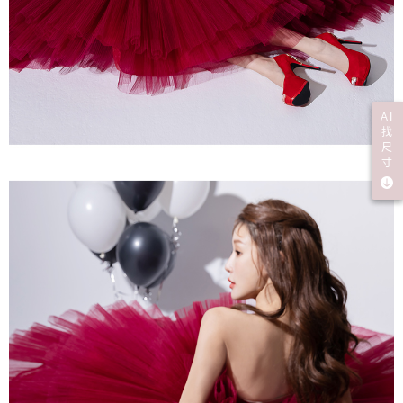
AI
找
尺
寸