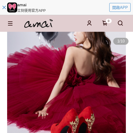
amai
開啟APP
立刻使用官方APP
0
1
/
10