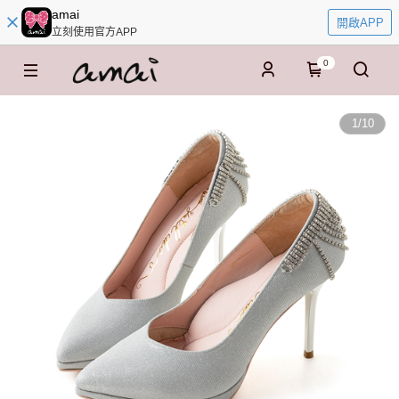
amai
開啟APP
立刻使用官方APP
0
1
/
10