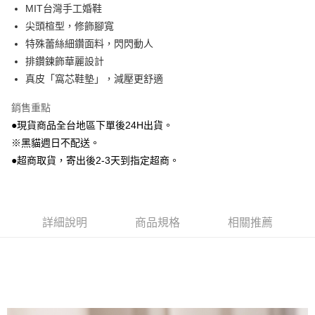
MIT台灣手工婚鞋
Google Pay
尖頭楦型，修飾腳寬
特殊蕾絲細鑽面料，閃閃動人
大哥付你分期
排鑽鍊飾華麗設計
相關說明
真皮「窩芯鞋墊」，減壓更舒適
【大哥付你分期使用說明】
AFTEE先享後付
1.本服務由台灣大哥大提供，台灣大哥大用戶可立即使用無須另外申請。
2.付款方式選擇「大哥付你分期」，訂單成立後會自動跳轉到大哥付的交易
銷售重點
相關說明
流程，驗證手機門號後，選擇欲分期的期數、繳款截止日，確認付款後即完
●現貨商品全台地區下單後24H出貨。
【關於「AFTEE先享後付」】
成交易。
ATM付款
AFTEE先享後付是「在收到商品之後才付款」的支付方式。 讓您購物簡單
※黑貓週日不配送。
3.實際核准額度、可分期數及費用金額請依後續交易確認頁面所載為準。
便利好安心！
4.訂單成立30分鐘內，如未前往確認交易或遇審核未通過，訂單將自動取
●超商取貨，寄出後2-3天到指定超商。
貨到付款
１．簡單：不需註冊會員、不需綁卡、不需儲值。
消。如遇「轉專審核」未通過狀況，表示未達大哥付你分期系統評分，恕無
２．便利：只要手機號碼，簡訊認證，即可結帳。
法說明評估內容。
３．安心：先確認商品／服務後，再付款。
【繳款方式說明】
運送方式
1.分期款項不併入電信帳單，「大哥付你分期」於每月結算日後寄送繳費提
【「AFTEE先享後付」結帳流程】
全家付款取貨
醒簡訊。
詳細說明
商品規格
相關推薦
１．於結帳方式選擇「AFTEE先享後付」後，將跳轉至「AFTEE先享後付」
2.透過簡訊連結打開帳單後，可選擇「超商條碼／台灣大直營門市／銀行轉
每筆NT$80，滿NT$799(含以上)免運費
結帳頁面，進行簡訊認證並確認金額後，即可完成結帳。
帳／街口支付／iPASS MONEY」等通路繳費。
２．訂單成立數日內，您將收到繳費通知簡訊。
付款後全家取貨
３．收到繳費通知簡訊後14天內，點擊此簡訊中的連結，可透過四大超商／
【注意事項】
ATM／網路銀行／等多元方式進行付款，方視為交易完成。
每筆NT$80，滿NT$799(含以上)免運費
1.本服務係由「台灣大哥大股份有限公司」（以下簡稱本公司）所提供，讓
※ 請注意：結帳手續完成當下不需立刻繳費，但若您需要取消訂單，請聯絡
用戶於交易時，得透過本服務購買商品或服務，並由商店將買賣／分期付款
購買商品的店家。未經商家同意取消之訂單仍視為有效，需透過AFTEE先享
7-11付款取貨
買賣價金債權讓與本公司後，依約使用本公司帳單繳交帳款。
後付繳納相關費用。