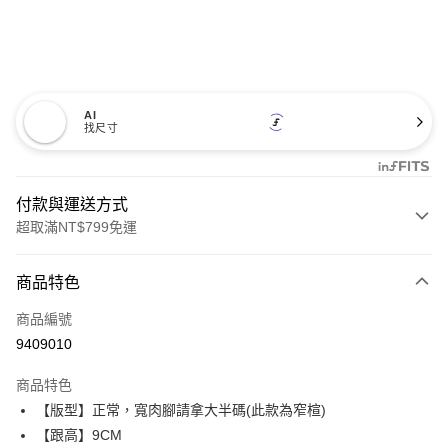
AI
找尺寸
付款與運送方式
超取滿NT$799免運
付款方式
商品特色
信用卡一次付款
商品編號
超商取貨付款
9409010
LINE Pay
商品特色
Apple Pay
【版型】正常，寬肉腳請拿大半碼(此款為窄楦)
【跟高】9CM
街口支付