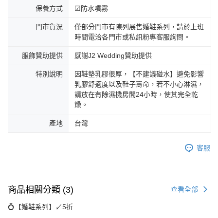
保養方式
☑防水噴霧
門市貨況
僅部分門市有陳列展售婚鞋系列，請於上班
時間電洽各門市或私訊粉專客服詢問。
服飾贊助提供
感謝J2 Wedding贊助提供
特別說明
因鞋墊乳膠很厚，【不建議碰水】避免影響
乳膠舒適度以及鞋子壽命，若不小心淋濕，
請放在有除濕機房間24小時，使其完全乾
燥。
產地
台灣
客服
商品相關分類 (3)
查看全部
💍【婚鞋系列】↙︎5折