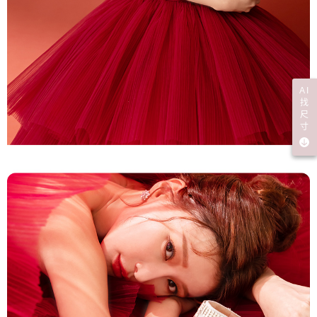
AI
找
尺
寸