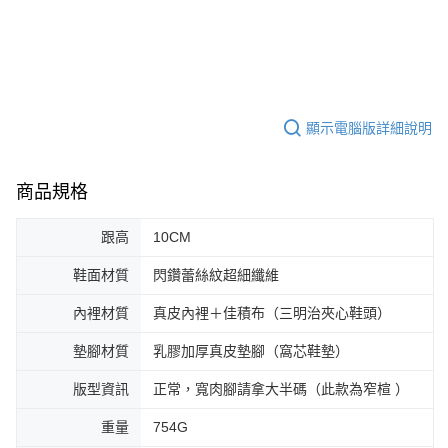
顯示電腦版詳細說明
商品規格
跟高
10CM
鞋面材質
閃鑽蕾絲紋超細纖維
內裡材質
真皮內裡＋佳積布（三明治夾心鞋頭）
墊腳材質
乳膠加厚真皮墊腳（窩芯鞋墊）
版型資訊
正常，寬肉腳請拿大半碼（此款為窄楦 ）
重量
754G