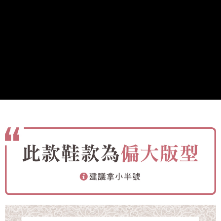
2.基於同意付款使用「大哥付你分期」之契約關係目的，商店將以您的個人
每筆NT$80，滿NT$799(含以上)免運費
※ 交易是否成功請以「AFTEE先享後付 」之結帳頁面顯示為準，若有關於
資料（包含姓名、電話或地址）提供予台灣大哥大進項蒐集、處理及利用，
是否繳費成功／繳費後需取消欲退款等相關疑問，請聯繫「AFTEE先享後付
由本公司與您本人進行分期帳單所需資料之確認、核對及更正。
客戶支援中心」
https://netprotections.freshdesk.com/support/home
付款後7-11取貨
3.完整用戶服務條款，請詳閱以下連結：
https://oppay.tw/userRule
每筆NT$80，滿NT$799(含以上)免運費
【注意事項】
１．透過由恩沛科技股份有限公司提供之「AFTEE先享後付」服務完成之交
黑貓宅配
易，需依本服務之必要範圍內提供個人資料，並將交易相關給付款項請求債
權轉讓予恩沛科技股份有限公司。
每筆NT$80，滿NT$799(含以上)免運費
２．關於個人資料處理事宜，請瀏覽以下網址：
https://aftee.tw/terms/#terms3
離島黑貓宅配
３．未成年的使用者請事先徵得法定代理人或監護人之同意方可使用
每筆NT$200
「AFTEE先享後付」，若未經同意申辦者引起之損失，本公司不負相關責
任。
付款後門市自取
４．使用「AFTEE先享後付」時，將依據個別帳號之用戶狀況，依本公司即
時審查核予不同之上限額度；若仍有額度不足之情形，本公司將視審查結果
免運費
請求用戶進行身份認證。
５．嚴禁一人註冊多個帳號或使用他人資訊註冊。若發現惡意使用之情形，
貨到付款
恩沛科技股份有限公司將有權停止該用戶之使用額度並採取法律行動。
每筆NT$80，滿NT$799(含以上)免運費