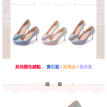
/
/
其他顏色請點→
寶石藍
玫瑰金
星辰紫