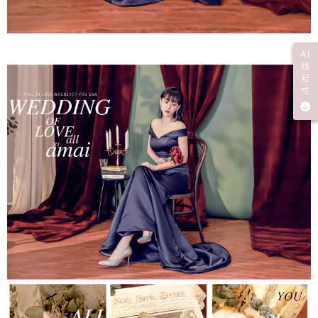
AI
找
尺
寸