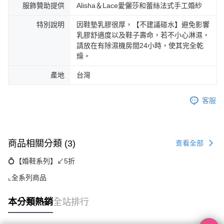
服飾贊助提供
Alisha＆Lace愛儷莎和蕾絲法式手工婚紗
特別說明
因鞋墊乳膠很厚，【不建議碰水】避免影響
乳膠舒適度以及鞋子壽命，若不小心淋濕，
請放在有除濕機房間24小時，使其完全乾
燥。
產地
台灣
客服
商品相關分類 (3)
查看全部
💍【婚鞋系列】↙︎5折
⌞全系列商品
本分類熱銷
全站排行