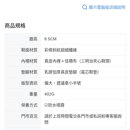
顯示電腦版詳細說明
商品規格
跟高
8.5CM
鞋面材質
彩條斜紋超細纖維
內裡材質
真皮內裡＋佳積布（三明治夾心鞋頭）
墊腳材質
乳膠加厚真皮墊腳（窩芯鞋墊）
版型資訊
偏大，建議拿小半號
重量
402G
保養方式
☑防水噴霧
門市貨況
請於上班時間電洽各門市或私訊粉專客服詢
問