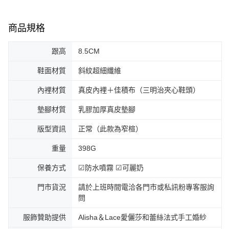
商品規格
跟高
8.5CM
鞋面材質
斜紋超細纖維
內裡材質
真皮內裡＋佳積布（三明治夾心鞋頭）
墊腳材質
乳膠加厚真皮墊腳
版型資訊
正常（此款為窄楦）
重量
398G
保養方式
☑防水噴霧 ☑可麗奶
門市貨況
請於上班時間電洽各門市或私訊粉專客服詢
問
服飾贊助提供
Alisha＆Lace愛儷莎和蕾絲法式手工婚紗