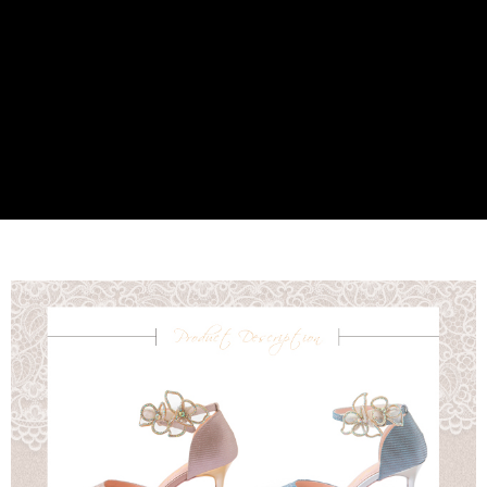
2.基於同意付款使用「大哥付你分期」之契約關係目的，商店將以您的個人
每筆NT$80，滿NT$799(含以上)免運費
※ 交易是否成功請以「AFTEE先享後付 」之結帳頁面顯示為準，若有關於
資料（包含姓名、電話或地址）提供予台灣大哥大進項蒐集、處理及利用，
是否繳費成功／繳費後需取消欲退款等相關疑問，請聯繫「AFTEE先享後付
由本公司與您本人進行分期帳單所需資料之確認、核對及更正。
客戶支援中心」
https://netprotections.freshdesk.com/support/home
付款後7-11取貨
3.完整用戶服務條款，請詳閱以下連結：
https://oppay.tw/userRule
每筆NT$80，滿NT$799(含以上)免運費
【注意事項】
１．透過由恩沛科技股份有限公司提供之「AFTEE先享後付」服務完成之交
黑貓宅配
易，需依本服務之必要範圍內提供個人資料，並將交易相關給付款項請求債
權轉讓予恩沛科技股份有限公司。
每筆NT$80，滿NT$799(含以上)免運費
２．關於個人資料處理事宜，請瀏覽以下網址：
https://aftee.tw/terms/#terms3
離島黑貓宅配
３．未成年的使用者請事先徵得法定代理人或監護人之同意方可使用
每筆NT$200
「AFTEE先享後付」，若未經同意申辦者引起之損失，本公司不負相關責
任。
付款後門市自取
４．使用「AFTEE先享後付」時，將依據個別帳號之用戶狀況，依本公司即
時審查核予不同之上限額度；若仍有額度不足之情形，本公司將視審查結果
免運費
請求用戶進行身份認證。
５．嚴禁一人註冊多個帳號或使用他人資訊註冊。若發現惡意使用之情形，
貨到付款
恩沛科技股份有限公司將有權停止該用戶之使用額度並採取法律行動。
每筆NT$80，滿NT$799(含以上)免運費