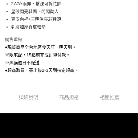
2WAY兩穿，繫踝可拆花飾
Google Pay
星砂閃亮鞋面，閃閃動人
真皮內裡+三明治夾芯鞋頭
大哥付你分期
乳膠加厚真皮鞋墊
相關說明
【大哥付你分期使用說明】
銷售重點
AFTEE先享後付
1.本服務由台灣大哥大提供，台灣大哥大用戶可立即使用無須另外申請。
2.付款方式選擇「大哥付你分期」，訂單成立後會自動跳轉到大哥付的交易
●現貨商品全台地區今天訂，明天到。
相關說明
流程，驗證手機門號後，選擇欲分期的期數、繳款截止日，確認付款後即完
※限宅配，15點前完成訂單付款。
【關於「AFTEE先享後付」】
成交易。
ATM付款
AFTEE先享後付是「在收到商品之後才付款」的支付方式。 讓您購物簡單
※黑貓週日不配送。
3.實際核准額度、可分期數及費用金額請依後續交易確認頁面所載為準。
便利好安心！
4.訂單成立30分鐘內，如未前往確認交易或遇審核未通過，訂單將自動取
●超商取貨，寄出後2-3天到指定超商。
貨到付款
１．簡單：不需註冊會員、不需綁卡、不需儲值。
消。如遇「轉專審核」未通過狀況，表示未達大哥付你分期系統評分，恕無
２．便利：只要手機號碼，簡訊認證，即可結帳。
法說明評估內容。
３．安心：先確認商品／服務後，再付款。
【繳款方式說明】
運送方式
1.分期款項不併入電信帳單，「大哥付你分期」於每月結算日後寄送繳費提
【「AFTEE先享後付」結帳流程】
全家付款取貨
醒簡訊。
詳細說明
商品規格
相關推薦
１．於結帳方式選擇「AFTEE先享後付」後，將跳轉至「AFTEE先享後付」
2.透過簡訊連結打開帳單後，可選擇「超商條碼／台灣大直營門市／銀行轉
每筆NT$80，滿NT$799(含以上)免運費
結帳頁面，進行簡訊認證並確認金額後，即可完成結帳。
帳／街口支付／iPASS MONEY」等通路繳費。
２．訂單成立數日內，您將收到繳費通知簡訊。
付款後全家取貨
３．收到繳費通知簡訊後14天內，點擊此簡訊中的連結，可透過四大超商／
【注意事項】
ATM／網路銀行／等多元方式進行付款，方視為交易完成。
每筆NT$80，滿NT$799(含以上)免運費
1.本服務係由「台灣大哥大股份有限公司」（以下簡稱本公司）所提供，讓
※ 請注意：結帳手續完成當下不需立刻繳費，但若您需要取消訂單，請聯絡
用戶於交易時，得透過本服務購買商品或服務，並由商店將買賣／分期付款
購買商品的店家。未經商家同意取消之訂單仍視為有效，需透過AFTEE先享
7-11付款取貨
買賣價金債權讓與本公司後，依約使用本公司帳單繳交帳款。
後付繳納相關費用。