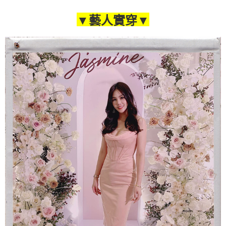
▼藝人實穿▼