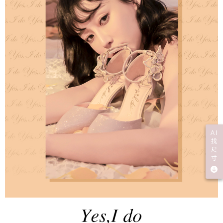
AI
找
尺
寸