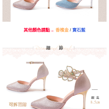
/
其他顏色請點→
香檳金
寶石藍