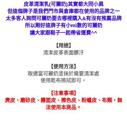
【繳款方式說明】
運送方式
皮革清潔乳(可麗奶)其實都大同小異
1.分期款項不併入電信帳單，「大哥付你分期」於每月結算日後寄送繳費提
【「AFTEE先享後付」結帳流程】
全家付款取貨
醒簡訊。
但這個牌子是我們門市與倉庫都在使用的品牌之一
１．於結帳方式選擇「AFTEE先享後付」後，將跳轉至「AFTEE先享後付」
2.透過簡訊連結打開帳單後，可選擇「超商條碼／台灣大直營門市／銀行轉
每筆NT$80，滿NT$799(含以上)免運費
結帳頁面，進行簡訊認證並確認金額後，即可完成結帳。
太多客人詢問可麗奶要去哪裡購入&有沒有推薦品牌
帳／街口支付／iPASS MONEY」等通路繳費。
２．訂單成立數日內，您將收到繳費通知簡訊。
所以剛好這牌子有小ml數的可麗奶
付款後全家取貨
３．收到繳費通知簡訊後14天內，點擊此簡訊中的連結，可透過四大超商／
【注意事項】
讓大家跟鞋子一起帶省運費^^
ATM／網路銀行／等多元方式進行付款，方視為交易完成。
每筆NT$80，滿NT$799(含以上)免運費
1.本服務係由「台灣大哥大股份有限公司」（以下簡稱本公司）所提供，讓
※ 請注意：結帳手續完成當下不需立刻繳費，但若您需要取消訂單，請聯絡
用戶於交易時，得透過本服務購買商品或服務，並由商店將買賣／分期付款
購買商品的店家。未經商家同意取消之訂單仍視為有效，需透過AFTEE先享
【用途】
7-11付款取貨
買賣價金債權讓與本公司後，依約使用本公司帳單繳交帳款。
後付繳納相關費用。
2.基於同意付款使用「大哥付你分期」之契約關係目的，商店將以您的個人
清潔皮革表面髒汙
每筆NT$80，滿NT$799(含以上)免運費
※ 交易是否成功請以「AFTEE先享後付 」之結帳頁面顯示為準，若有關於
資料（包含姓名、電話或地址）提供予台灣大哥大進項蒐集、處理及利用，
是否繳費成功／繳費後需取消欲退款等相關疑問，請聯繫「AFTEE先享後付
由本公司與您本人進行分期帳單所需資料之確認、核對及更正。
客戶支援中心」
https://netprotections.freshdesk.com/support/home
付款後7-11取貨
【使用方法】
3.完整用戶服務條款，請詳閱以下連結：
https://oppay.tw/userRule
每筆NT$80，滿NT$799(含以上)免運費
取適當可麗奶塗抹於需要清潔處
【注意事項】
１．透過由恩沛科技股份有限公司提供之「AFTEE先享後付」服務完成之交
使用乾布擦拭即可。
黑貓宅配
易，需依本服務之必要範圍內提供個人資料，並將交易相關給付款項請求債
權轉讓予恩沛科技股份有限公司。
每筆NT$80，滿NT$799(含以上)免運費
【注意事項】
２．關於個人資料處理事宜，請瀏覽以下網址：
https://aftee.tw/terms/#terms3
麂皮、磨砂皮、霧面皮、擦色皮、粉蠟皮、布類，無
離島黑貓宅配
３．未成年的使用者請事先徵得法定代理人或監護人之同意方可使用
法使用本商品。
每筆NT$200
「AFTEE先享後付」，若未經同意申辦者引起之損失，本公司不負相關責
任。
付款後門市自取
４．使用「AFTEE先享後付」時，將依據個別帳號之用戶狀況，依本公司即
時審查核予不同之上限額度；若仍有額度不足之情形，本公司將視審查結果
免運費