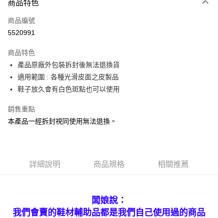
商品特色
信用卡一次付款
商品編號
超商取貨付款
5520991
LINE Pay
商品特色
Apple Pay
產品原廠外包裝拆封後無法退換貨
適用範圍 : 各種光滑皮面之皮製品
街口支付
鞋子放久會有白色斑點也可以使用
Google Pay
銷售重點
大哥付你分期
本產品一經拆封視同使用無法退換。
相關說明
【大哥付你分期使用說明】
AFTEE先享後付
1.本服務由台灣大哥大提供，台灣大哥大用戶可立即使用無須另外申請。
2.付款方式選擇「大哥付你分期」，訂單成立後會自動跳轉到大哥付的交易
相關說明
詳細說明
商品規格
相關推薦
流程，驗證手機門號後，選擇欲分期的期數、繳款截止日，確認付款後即完
【關於「AFTEE先享後付」】
成交易。
ATM付款
AFTEE先享後付是「在收到商品之後才付款」的支付方式。 讓您購物簡單
3.實際核准額度、可分期數及費用金額請依後續交易確認頁面所載為準。
便利好安心！
4.訂單成立30分鐘內，如未前往確認交易或遇審核未通過，訂單將自動取
貨到付款
１．簡單：不需註冊會員、不需綁卡、不需儲值。
闆娘說：
消。如遇「轉專審核」未通過狀況，表示未達大哥付你分期系統評分，恕無
２．便利：只要手機號碼，簡訊認證，即可結帳。
法說明評估內容。
我們會賣的鞋材輔助品都是我們自己使用過的商品
３．安心：先確認商品／服務後，再付款。