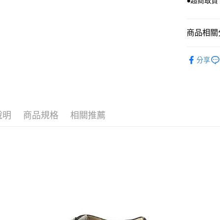
●超商取貨
無法說明
３．安心
【繳款方
運送方式
1.分期款
【「AFT
醒簡訊。
１．於結帳
商品相關分
全家付款
2.透過簡
付」結帳
帳／街口支
每筆NT$8
２．訂單
👞【牛津
３．收到繳
分享
【注意事
／ATM／
付款後全
🎉本週新品
1.本服務
※ 請注意
每筆NT$8
用戶於交
絡購買商品
⌞全系列商
款買賣價
先享後付
7-11付款
2.基於同
⌞空氣厚底
※ 交易是
資料（包
是否繳費成
每筆NT$8
說明
商品規格
相關推薦
用，由本
🎤演唱會
付客戶支
3.完整用
付款後7-1
👞厚底樂
【注意事
每筆NT$8
１．透過由
交易，需
黑貓宅配
求債權轉
２．關於
每筆NT$8
https://aft
３．未成
離島黑貓
「AFTE
每筆NT$2
任。
４．使用「