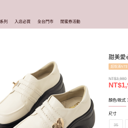
系列
入店必買
全台門市
閨蜜券活動
甜美愛心
超取滿NT$
NT$3,980
NT$1,
顏色/款式
尺寸
35