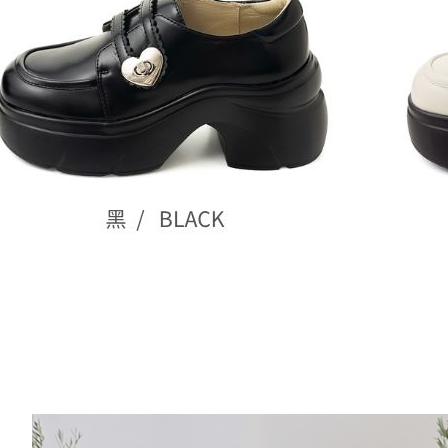
付款後門
即時審查
結果請求
免運費
５．嚴禁
形，恩沛
貨到付款
動。
每筆NT$8