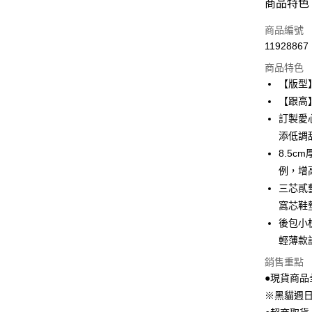
付款方式
商品特色
信用卡一
商品編號
11928867
超商取貨
商品特色
LINE Pay
【版型
【跟高】
Apple Pay
訂製愛
街口支付
添低調
8.5c
Google Pa
例，增
大哥付你
三芯貳
相關說明
窩芯鞋
【大哥付
AFTEE先
後包小
1.本服務
2.付款方
相關說明
輕薄款
流程，驗
【關於「A
銷售重點
ATM付款
完成交易
AFTEE
3.實際核
●現貨商品
便利好安
4.訂單成
貨到付款
１．簡單
※黑貓週
消。如遇
２．便利