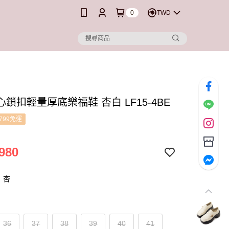
0
TWD
鎖扣輕量厚底樂福鞋 杏白 LF15-4BE
799免運
980
：杏
36
37
38
39
40
41