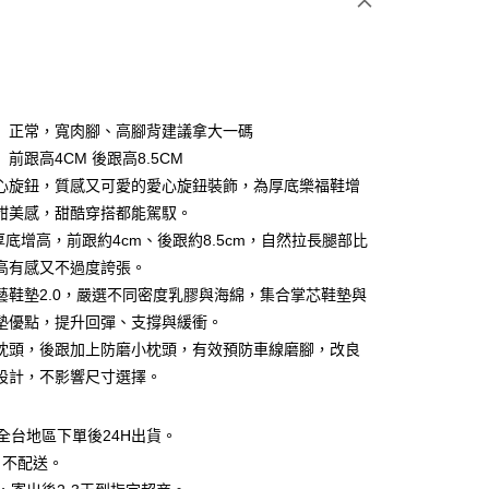
次付款
付款
】正常，寬肉腳、高腳背建議拿大一碼
前跟高4CM 後跟高8.5CM
心旋鈕，質感又可愛的愛心旋鈕裝飾，為厚底樂福鞋增
甜美感，甜酷穿搭都能駕馭。
m厚底增高，前跟約4cm、後跟約8.5cm，自然拉長腿部比
y
高有感又不過度誇張。
分期
藝鞋墊2.0，嚴選不同密度乳膠與海綿，集合掌芯鞋墊與
墊優點，提升回彈、支撐與緩衝。
你分期使用說明】
享後付
枕頭，後跟加上防磨小枕頭，有效預防車線磨腳，改良
由台灣大哥大提供，台灣大哥大用戶可立即使用無須另外申請。
式選擇「大哥付你分期」，訂單成立後會自動跳轉到大哥付的交易
設計，不影響尺寸選擇。
證手機門號後，選擇欲分期的期數、繳款截止日，確認付款後即
FTEE先享後付」】
。
先享後付是「在收到商品之後才付款」的支付方式。 讓您購物簡單
准額度、可分期數及費用金額請依後續交易確認頁面所載為準。
全台地區下單後24H出貨。
心！
立30分鐘內，如未前往確認交易或遇審核未通過，訂單將自動取
：不需註冊會員、不需綁卡、不需儲值。
日不配送。
「轉專審核」未通過狀況，表示未達大哥付你分期系統評分，恕
：只要手機號碼，簡訊認證，即可結帳。