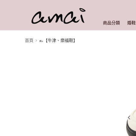
商品分類
婚鞋
首頁
👞【牛津、樂福鞋】