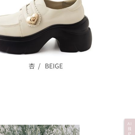
市自取
核予不同之上限額度；若仍有額度不足之情形，本公司將視審查
用戶進行身份認證。
一人註冊多個帳號或使用他人資訊註冊。若發現惡意使用之情
科技股份有限公司將有權停止該用戶之使用額度並採取法律行
0，滿NT$799(含以上)免運費
AI
找
尺