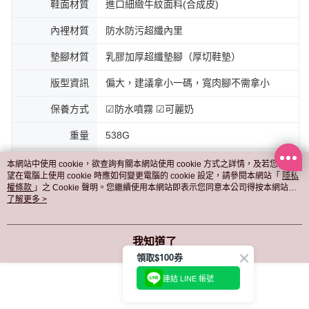
鞋面材質
進口細緻牛紋面料(合成皮)
內裡材質
防水防污超纖內里
墊腳材質
乳膠加厚超纖墊腳（厚切鞋墊）
版型資訊
偏大，建議拿小一碼，寬肉腳不需拿小
保養方式
☑防水噴霧 ☑可麗奶
重量
538G
門市貨況
請於上班時間電洽各門市或私訊粉專客服詢
本網站中使用 cookie，欲查詢有關本網站使用 cookie 方式之詳情，及若您不希
問
望在電腦上使用 cookie 時應如何變更電腦的 cookie 設定，請參閱本網站「
隱私
權條款
」之 Cookie 聲明。您繼續使用本網站即表示您同意本公司得按本網站使
用條款之 Cookie 聲明使用 cookie。
了解更多 >
特別說明
因鞋墊乳膠很厚，【不建議碰水】避免影響
乳膠舒適度以及鞋子壽命，若不小心淋濕，
請放在有除濕機房間24小時，使其完全乾
我知道了
燥。
領取$100券
產地
台灣設計，中國製造
連結 LINE 帳號
客服