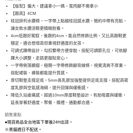
Apple Pay
【版型】偏大，建議拿小一碼，寬肉腳不需拿小
【跟高】4CM
街口支付
桂冠排列水鑽條，一字帶上點綴桂冠感水鑽，簡約中帶有亮點，
Google Pay
讓女款水鑽涼鞋更精緻耐看。
4cm低跟好駕馭，後跟約4cm，能自然修飾比例，又比高跟鞋更
大哥付你分期
穩定，適合想增高但重視舒適度的女孩。
相關說明
可調式踝帶設計，勾扣繫帶方便穿脫，搭配可調節孔位，可依腳
【大哥付你分期使用說明】
AFTEE先享後付
1.本服務由台灣大哥大提供，台灣大哥大用戶可立即使用無須另外申請。
踝大小調整，走路更服貼安心。
2.付款方式選擇「大哥付你分期」，訂單成立後會自動跳轉到大哥付的交易
相關說明
一字帶俐落顯瘦，極簡一字帶修飾腳背線條，視覺清爽不厚重，
流程，驗證手機門號後，選擇欲分期的期數、繳款截止日，確認付款後即完
【關於「AFTEE先享後付」】
搭配裙裝、褲裝都能提升質感。
成交易。
ATM付款
AFTEE先享後付是「在收到商品之後才付款」的支付方式。 讓您購物簡單
3.實際核准額度、可分期數及費用金額請依後續交易確認頁面所載為準。
厚切鞋墊支撐足底，5mm長乳膠加強墊提供足底支撐，搭配高密
便利好安心！
4.訂單成立30分鐘內，如未前往確認交易或遇審核未通過，訂單將自動取
貨到付款
１．簡單：不需註冊會員、不需綁卡、不需儲值。
度乳膠與空氣感海綿，提升回彈與緩衝感。
消。如遇「轉專審核」未通過狀況，表示未達大哥付你分期系統評分，恕無
２．便利：只要手機號碼，簡訊認證，即可結帳。
法說明評估內容。
降低久站痠痛感，超過10mm厚度鞋墊設計，有助吸震與緩衝，
３．安心：先確認商品／服務後，再付款。
【繳款方式說明】
運送方式
延長穿著舒適度，聚餐、婚禮、通勤都合適。
1.分期款項不併入電信帳單，「大哥付你分期」於每月結算日後寄送繳費提
【「AFTEE先享後付」結帳流程】
全家付款取貨
醒簡訊。
１．於結帳方式選擇「AFTEE先享後付」後，將跳轉至「AFTEE先享後付」
銷售重點
2.透過簡訊連結打開帳單後，可選擇「超商條碼／台灣大直營門市／銀行轉
每筆NT$80，滿NT$799(含以上)免運費
結帳頁面，進行簡訊認證並確認金額後，即可完成結帳。
帳／街口支付／iPASS MONEY」等通路繳費。
●現貨商品全台地區下單後24H出貨。
２．訂單成立數日內，您將收到繳費通知簡訊。
付款後全家取貨
３．收到繳費通知簡訊後14天內，點擊此簡訊中的連結，可透過四大超商／
※黑貓週日不配送。
【注意事項】