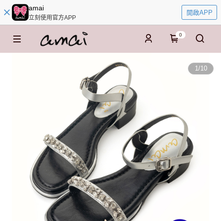
amai
開啟APP
立刻使用官方APP
0
1
/
10