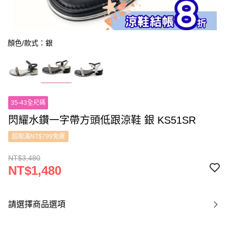
顏色/款式：銀
35-43全尺碼
閃耀水鑽一字帶方頭低跟涼鞋 銀 KS51SR
超取滿NT$799免運
NT$3,480
NT$1,480
請選擇商品選項