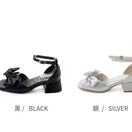
３．未成
離島黑貓
「AFTE
每筆NT$2
任。
４．使用「
付款後門
即時審查
結果請求
免運費
５．嚴禁
形，恩沛
貨到付款
動。
每筆NT$8