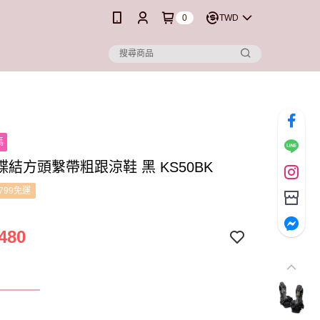
0
TWD
碼
結方頭繫帶粗跟涼鞋 黑 KS50BK
799免運
480