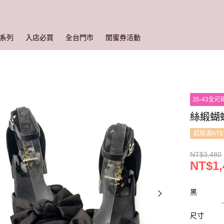
系列
入店必買
全台門市
閨蜜券活動
35-43全尺
絲緞蝴蝶
超取滿NT$
NT$3,480
NT$1,
黑
尺寸