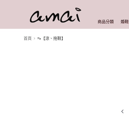
商品分類
婚鞋
首頁
👡【涼、拖鞋】