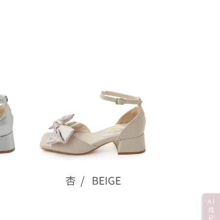
年的使用者請事先徵得法定代理人或監護人之同意方可使用
宅配
E先享後付」，若未經同意申辦者引起之損失，本公司不負相關責
00
AFTEE先享後付」時，將依據個別帳號之用戶狀況，依本公司
市自取
核予不同之上限額度；若仍有額度不足之情形，本公司將視審查
用戶進行身份認證。
一人註冊多個帳號或使用他人資訊註冊。若發現惡意使用之情
科技股份有限公司將有權停止該用戶之使用額度並採取法律行
0，滿NT$799(含以上)免運費
AI
找
尺