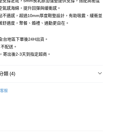
墊支撐足底，5mm長乳膠加強墊提供支撐，搭配高密度
。
先享後付是「在收到商品之後才付款」的支付方式。 讓您購物簡單
空氣感海綿，提升回彈與緩衝感。
准額度、可分期數及費用金額請依後續交易確認頁面所載為準。
心！
立30分鐘內，如未前往確認交易或遇審核未通過，訂單將自動取
：不需註冊會員、不需綁卡、不需儲值。
站不適感，超過10mm厚度鞋墊設計，有助吸震、緩衝並
「轉專審核」未通過狀況，表示未達大哥付你分期系統評分，恕
：只要手機號碼，簡訊認證，即可結帳。
著舒適度，聚餐、婚禮、通勤更自在。
評估內容。
：先確認商品／服務後，再付款。
式說明】
項不併入電信帳單，「大哥付你分期」於每月結算日後寄送繳費提
EE先享後付」結帳流程】
全台地區下單後24H出貨。
方式選擇「AFTEE先享後付」後，將跳轉至「AFTEE先享後
取貨
訊連結打開帳單後，可選擇「超商條碼／台灣大直營門市／銀行轉
日不配送。
頁面，進行簡訊認證並確認金額後，即可完成結帳。
付／iPASS MONEY」等通路繳費。
0，滿NT$799(含以上)免運費
成立數日內，您將收到繳費通知簡訊。
，寄出後2-3天到指定超商。
費通知簡訊後14天內，點擊此簡訊中的連結，可透過四大超商
項】
網路銀行／等多元方式進行付款，方視為交易完成。
家取貨
係由「台灣大哥大股份有限公司」（以下簡稱本公司）所提供，讓
：結帳手續完成當下不需立刻繳費，但若您需要取消訂單，請聯
0，滿NT$799(含以上)免運費
易時，得透過本服務購買商品或服務，並由商店將買賣／分期付
類 (4)
的店家。未經商家同意取消之訂單仍視為有效，需透過AFTEE
金債權讓與本公司後，依約使用本公司帳單繳交帳款。
繳納相關費用。
取貨
意付款使用「大哥付你分期」之契約關係目的，商店將以您的個人
否成功請以「AFTEE先享後付 」之結帳頁面顯示為準，若有關於
拖鞋】
含姓名、電話或地址）提供予台灣大哥大進項蒐集、處理及利
功／繳費後需取消欲退款等相關疑問，請聯繫「AFTEE先享後
客服
0，滿NT$799(含以上)免運費
公司與您本人進行分期帳單所需資料之確認、核對及更正。
｜NEW ARRIVAL
援中心」
https://netprotections.freshdesk.com/support/home
戶服務條款，請詳閱以下連結：
https://oppay.tw/userRule
1取貨
品
項】
0，滿NT$799(含以上)免運費
恩沛科技股份有限公司提供之「AFTEE先享後付」服務完成之
大尺碼專區
依本服務之必要範圍內提供個人資料，並將交易相關給付款項請
讓予恩沛科技股份有限公司。
個人資料處理事宜，請瀏覽以下網址：
0，滿NT$799(含以上)免運費
ee.tw/terms/#terms3