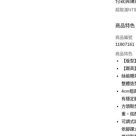
付款與運
超取滿NT$
付款方式
商品特色
信用卡一
商品編號
11807161
超商取貨
商品特色
LINE Pay
【版型
【跟高
Apple Pay
絲緞糖
街口支付
整體造
4cm
Google Pa
有穩定
大哥付你
方頭鞋
相關說明
重，搭
【大哥付
AFTEE先
可調式
1.本服務
2.付款方
相關說明
依腳踝
流程，驗
【關於「A