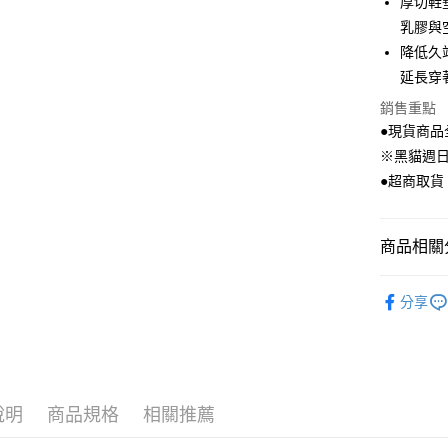
厚切鞋
ATM付款
完成交易
AFTEE
乳膠與
3.實際核
便利好安
4.訂單成
貨到付款
１．簡單
降低久
消。如遇
２．便利
延長穿
無法說明
３．安心
【繳款方
銷售重點
運送方式
1.分期款
【「AFT
●現貨商品
醒簡訊。
１．於結帳
全家付款
2.透過簡
※黑貓週
付」結帳
帳／街口支
每筆NT$8
２．訂單
●超商取貨
３．收到繳
【注意事
／ATM／
付款後全
1.本服務
※ 請注意
每筆NT$8
用戶於交
商品相關分
絡購買商品
款買賣價
先享後付
7-11付款
2.基於同
※ 交易是
👡【涼、
資料（包
是否繳費成
分享
每筆NT$8
用，由本
🎉本週新品
付客戶支
3.完整用
付款後7-1
⌞全系列商
【注意事
每筆NT$8
１．透過由
⌞42-43
交易，需
黑貓宅配
求債權轉
說明
商品規格
相關推薦
２．關於
每筆NT$8
https://aft