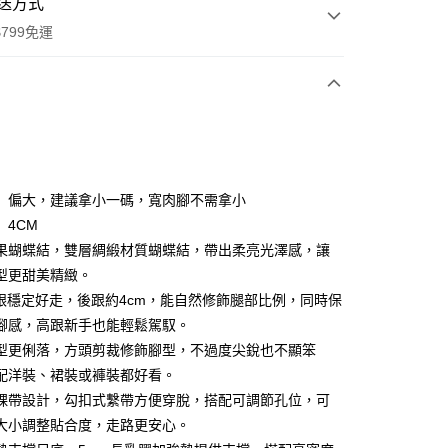
送方式
799免運
次付款
付款
】偏大，建議拿小一碼，寬肉腳不需拿小
】4CM
果蝴蝶結，雙層綢緞材質蝴蝶結，帶出柔亮光澤感，讓
型更甜美精緻。
粗跟穩定好走，後跟約4cm，能自然修飾腿部比例，同時保
y
腳感，高跟新手也能輕鬆駕馭。
分期
型更俐落，方頭剪裁修飾腳型，不過度尖銳也不顯笨
配洋裝、裙裝或褲裝都好看。
你分期使用說明】
享後付
踝帶設計，勾扣式繫帶方便穿脫，搭配可調節孔位，可
由台灣大哥大提供，台灣大哥大用戶可立即使用無須另外申請。
式選擇「大哥付你分期」，訂單成立後會自動跳轉到大哥付的交易
大小調整貼合度，走路更安心。
證手機門號後，選擇欲分期的期數、繳款截止日，確認付款後即
FTEE先享後付」】