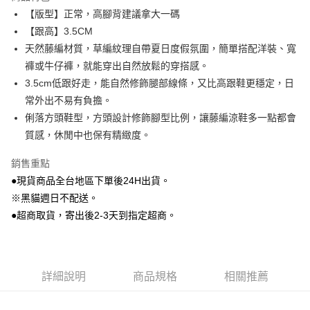
Apple Pay
【版型】正常，高腳背建議拿大一碼
【跟高】3.5CM
街口支付
天然藤編材質，草編紋理自帶夏日度假氛圍，簡單搭配洋裝、寬
Google Pay
褲或牛仔褲，就能穿出自然放鬆的穿搭感。
3.5cm低跟好走，能自然修飾腿部線條，又比高跟鞋更穩定，日
大哥付你分期
常外出不易有負擔。
相關說明
俐落方頭鞋型，方頭設計修飾腳型比例，讓藤編涼鞋多一點都會
【大哥付你分期使用說明】
AFTEE先享後付
1.本服務由台灣大哥大提供，台灣大哥大用戶可立即使用無須另外申請。
質感，休閒中也保有精緻度。
2.付款方式選擇「大哥付你分期」，訂單成立後會自動跳轉到大哥付的交易
相關說明
流程，驗證手機門號後，選擇欲分期的期數、繳款截止日，確認付款後即完
銷售重點
【關於「AFTEE先享後付」】
成交易。
ATM付款
AFTEE先享後付是「在收到商品之後才付款」的支付方式。 讓您購物簡單
●現貨商品全台地區下單後24H出貨。
3.實際核准額度、可分期數及費用金額請依後續交易確認頁面所載為準。
便利好安心！
4.訂單成立30分鐘內，如未前往確認交易或遇審核未通過，訂單將自動取
※黑貓週日不配送。
貨到付款
１．簡單：不需註冊會員、不需綁卡、不需儲值。
消。如遇「轉專審核」未通過狀況，表示未達大哥付你分期系統評分，恕無
２．便利：只要手機號碼，簡訊認證，即可結帳。
●超商取貨，寄出後2-3天到指定超商。
法說明評估內容。
３．安心：先確認商品／服務後，再付款。
【繳款方式說明】
運送方式
1.分期款項不併入電信帳單，「大哥付你分期」於每月結算日後寄送繳費提
【「AFTEE先享後付」結帳流程】
全家付款取貨
醒簡訊。
１．於結帳方式選擇「AFTEE先享後付」後，將跳轉至「AFTEE先享後付」
2.透過簡訊連結打開帳單後，可選擇「超商條碼／台灣大直營門市／銀行轉
每筆NT$80，滿NT$799(含以上)免運費
結帳頁面，進行簡訊認證並確認金額後，即可完成結帳。
詳細說明
商品規格
相關推薦
帳／街口支付／iPASS MONEY」等通路繳費。
２．訂單成立數日內，您將收到繳費通知簡訊。
付款後全家取貨
３．收到繳費通知簡訊後14天內，點擊此簡訊中的連結，可透過四大超商／
【注意事項】