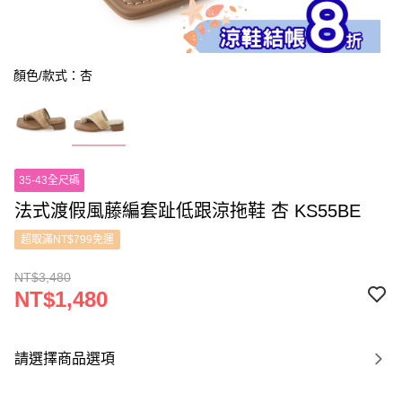
顏色/款式：杏
35-43全尺碼
法式渡假風藤編套趾低跟涼拖鞋 杏 KS55BE
超取滿NT$799免運
NT$3,480
NT$1,480
請選擇商品選項