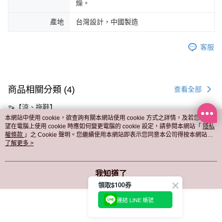
燥。
產地
台灣設計，中國製造
客服
商品相關分類 (4)
查看全部
👡【涼、拖鞋】
本網站中使用 cookie，欲查詢有關本網站使用 cookie 方式之詳情，及若您不希
🎉本週新品｜NEW ARRIVAL
望在電腦上使用 cookie 時應如何變更電腦的 cookie 設定，請參閱本網站「
隱私
權條款
」之 Cookie 聲明。您繼續使用本網站即表示您同意本公司得按本網站使
用條款之 Cookie 聲明使用 cookie。
了解更多 >
本分類熱銷
全站排行
我知道了
領取$100券
熱門標籤
連結 LINE 帳號