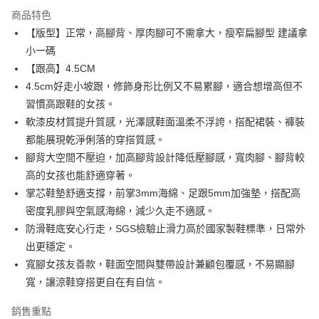
LINE Pay
商品特色
Apple Pay
【版型】正常，高腳背、厚肉腳可不需拿大，瘦窄扁腳型 建議拿
小一碼
街口支付
【跟高】4.5CM
Google Pay
4.5cm好走小坡跟，修飾身形比例又不易累腳，適合想增高但不
習慣高跟鞋的女孩。
大哥付你分期
軟漆皮材質提升質感，光澤感鞋面溫柔不浮誇，搭配裙裝、褲裝
相關說明
都能展現乾淨俐落的穿搭質感。
【大哥付你分期使用說明】
AFTEE先享後付
1.本服務由台灣大哥大提供，台灣大哥大用戶可立即使用無須另外申請。
腳背大空間不壓迫，加高腳背設計降低壓腳感，寬肉腳、腳背較
2.付款方式選擇「大哥付你分期」，訂單成立後會自動跳轉到大哥付的交易
相關說明
高的女孩也能舒適穿著。
流程，驗證手機門號後，選擇欲分期的期數、繳款截止日，確認付款後即完
【關於「AFTEE先享後付」】
掌芯鞋墊舒適支撐，前掌3mm海綿、足跟5mm加強墊，搭配高
成交易。
ATM付款
AFTEE先享後付是「在收到商品之後才付款」的支付方式。 讓您購物簡單
3.實際核准額度、可分期數及費用金額請依後續交易確認頁面所載為準。
密度乳膠與空氣感海綿，減少久走不適感。
便利好安心！
4.訂單成立30分鐘內，如未前往確認交易或遇審核未通過，訂單將自動取
貨到付款
１．簡單：不需註冊會員、不需綁卡、不需儲值。
防滑鞋底安心行走，SGS檢驗止滑力高於國家製鞋標準，日常外
消。如遇「轉專審核」未通過狀況，表示未達大哥付你分期系統評分，恕無
２．便利：只要手機號碼，簡訊認證，即可結帳。
法說明評估內容。
出更穩定。
３．安心：先確認商品／服務後，再付款。
【繳款方式說明】
運送方式
寬腳女孩友善款，鞋面空間與雙帶設計兼顧包覆感，不易顯腳
1.分期款項不併入電信帳單，「大哥付你分期」於每月結算日後寄送繳費提
【「AFTEE先享後付」結帳流程】
全家付款取貨
寬，讓涼鞋穿搭更自在有自信。
醒簡訊。
１．於結帳方式選擇「AFTEE先享後付」後，將跳轉至「AFTEE先享後付」
2.透過簡訊連結打開帳單後，可選擇「超商條碼／台灣大直營門市／銀行轉
每筆NT$80，滿NT$799(含以上)免運費
結帳頁面，進行簡訊認證並確認金額後，即可完成結帳。
帳／街口支付／iPASS MONEY」等通路繳費。
銷售重點
２．訂單成立數日內，您將收到繳費通知簡訊。