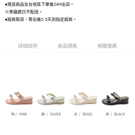
付款後全家取貨
３．收到繳費通知簡訊後14天內，點擊此簡訊中的連結，可透過四大超商／
●現貨商品全台地區下單後24H出貨。
【注意事項】
ATM／網路銀行／等多元方式進行付款，方視為交易完成。
每筆NT$80，滿NT$799(含以上)免運費
※黑貓週日不配送。
1.本服務係由「台灣大哥大股份有限公司」（以下簡稱本公司）所提供，讓
※ 請注意：結帳手續完成當下不需立刻繳費，但若您需要取消訂單，請聯絡
用戶於交易時，得透過本服務購買商品或服務，並由商店將買賣／分期付款
●超商取貨，寄出後2-3天到指定超商。
購買商品的店家。未經商家同意取消之訂單仍視為有效，需透過AFTEE先享
7-11付款取貨
買賣價金債權讓與本公司後，依約使用本公司帳單繳交帳款。
後付繳納相關費用。
2.基於同意付款使用「大哥付你分期」之契約關係目的，商店將以您的個人
每筆NT$80，滿NT$799(含以上)免運費
※ 交易是否成功請以「AFTEE先享後付 」之結帳頁面顯示為準，若有關於
資料（包含姓名、電話或地址）提供予台灣大哥大進項蒐集、處理及利用，
是否繳費成功／繳費後需取消欲退款等相關疑問，請聯繫「AFTEE先享後付
由本公司與您本人進行分期帳單所需資料之確認、核對及更正。
客戶支援中心」
https://netprotections.freshdesk.com/support/home
付款後7-11取貨
3.完整用戶服務條款，請詳閱以下連結：
https://oppay.tw/userRule
詳細說明
商品規格
相關推薦
每筆NT$80，滿NT$799(含以上)免運費
【注意事項】
１．透過由恩沛科技股份有限公司提供之「AFTEE先享後付」服務完成之交
黑貓宅配
易，需依本服務之必要範圍內提供個人資料，並將交易相關給付款項請求債
權轉讓予恩沛科技股份有限公司。
每筆NT$80，滿NT$799(含以上)免運費
２．關於個人資料處理事宜，請瀏覽以下網址：
https://aftee.tw/terms/#terms3
離島黑貓宅配
３．未成年的使用者請事先徵得法定代理人或監護人之同意方可使用
每筆NT$200
「AFTEE先享後付」，若未經同意申辦者引起之損失，本公司不負相關責
任。
付款後門市自取
４．使用「AFTEE先享後付」時，將依據個別帳號之用戶狀況，依本公司即
時審查核予不同之上限額度；若仍有額度不足之情形，本公司將視審查結果
免運費
請求用戶進行身份認證。
５．嚴禁一人註冊多個帳號或使用他人資訊註冊。若發現惡意使用之情形，
貨到付款
恩沛科技股份有限公司將有權停止該用戶之使用額度並採取法律行動。
每筆NT$80，滿NT$799(含以上)免運費