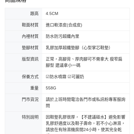
商品規格
跟高
4.5CM
鞋面材質
進口軟漆皮(合成皮)
內裡材質
防水防污超纖內里
墊腳材質
乳膠加厚超纖墊腳（心型掌芯鞋墊）
版型資訊
正常，高腳背、厚肉腳可不需拿大 瘦窄扁
腳型 建議拿小一碼
保養方式
☑防水噴霧 ☑可麗奶
重量
558G
門市貨況
請於上班時間電洽各門市或私訊粉專客服詢
問
特別說明
因鞋墊乳膠很厚，【不建議碰水】避免影響
乳膠舒適度以及鞋子壽命，若不小心淋濕，
請放在有除濕機房間24小時，使其完全乾