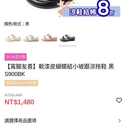
顏色/款式：黑
35-43全尺碼
【寬腳友善】軟漆皮蝴蝶結小坡跟涼拖鞋 黑
S900BK
超取滿NT$799免運
NT$3,480
NT$1,480
請選擇商品選項