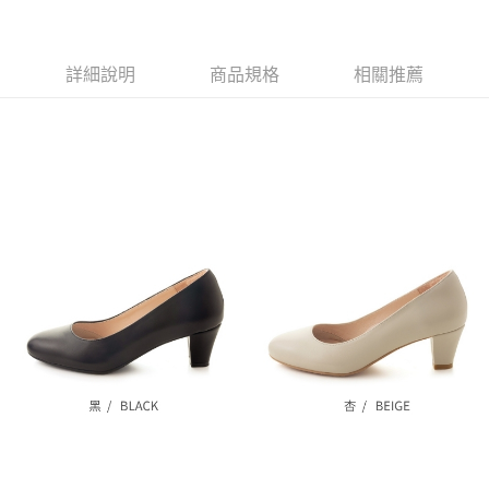
每筆NT$80，滿NT$799(含以上)免運費
1.本服務係由「台灣大哥大股份有限公司」（以下簡稱本公司）所提供，讓
※ 請注意：結帳手續完成當下不需立刻繳費，但若您需要取消訂單，請聯絡
用戶於交易時，得透過本服務購買商品或服務，並由商店將買賣／分期付款
購買商品的店家。未經商家同意取消之訂單仍視為有效，需透過AFTEE先享
7-11付款取貨
買賣價金債權讓與本公司後，依約使用本公司帳單繳交帳款。
後付繳納相關費用。
2.基於同意付款使用「大哥付你分期」之契約關係目的，商店將以您的個人
每筆NT$80，滿NT$799(含以上)免運費
※ 交易是否成功請以「AFTEE先享後付 」之結帳頁面顯示為準，若有關於
詳細說明
商品規格
相關推薦
資料（包含姓名、電話或地址）提供予台灣大哥大進項蒐集、處理及利用，
是否繳費成功／繳費後需取消欲退款等相關疑問，請聯繫「AFTEE先享後付
由本公司與您本人進行分期帳單所需資料之確認、核對及更正。
客戶支援中心」
https://netprotections.freshdesk.com/support/home
付款後7-11取貨
3.完整用戶服務條款，請詳閱以下連結：
https://oppay.tw/userRule
每筆NT$80，滿NT$799(含以上)免運費
【注意事項】
１．透過由恩沛科技股份有限公司提供之「AFTEE先享後付」服務完成之交
黑貓宅配
易，需依本服務之必要範圍內提供個人資料，並將交易相關給付款項請求債
權轉讓予恩沛科技股份有限公司。
每筆NT$80，滿NT$799(含以上)免運費
２．關於個人資料處理事宜，請瀏覽以下網址：
https://aftee.tw/terms/#terms3
離島黑貓宅配
３．未成年的使用者請事先徵得法定代理人或監護人之同意方可使用
每筆NT$200
「AFTEE先享後付」，若未經同意申辦者引起之損失，本公司不負相關責
任。
付款後門市自取
４．使用「AFTEE先享後付」時，將依據個別帳號之用戶狀況，依本公司即
時審查核予不同之上限額度；若仍有額度不足之情形，本公司將視審查結果
免運費
請求用戶進行身份認證。
５．嚴禁一人註冊多個帳號或使用他人資訊註冊。若發現惡意使用之情形，
貨到付款
恩沛科技股份有限公司將有權停止該用戶之使用額度並採取法律行動。
每筆NT$80，滿NT$799(含以上)免運費