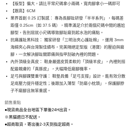
Apple Pay
【版型】偏大，請比平常尺碼拿小兩碼，寬肉腳拿小一碼即可
【跟高】6CM
街口支付
業界首創 0.25 訂製感： 專為長腳趾研發「半半系列」，每碼差
Google Pay
距僅 0.25cm（如 37.5 碼），精準滿足介於兩個尺碼中間的尷尬
腳型，告別屈就小尺碼導致腳趾磨到起水泡的痛點。
大哥付你分期
抗痛護趾黑科技： 獨家研發「三明治夾心護趾棉」，運用 3mm
相關說明
海綿夾心與台灣製佳績布，完美隔絕定型版（港寶）的壓迫與磨
【大哥付你分期使用說明】
AFTEE先享後付
1.本服務由台灣大哥大提供，台灣大哥大用戶可立即使用無須另外申請。
腳，一次解決腳趾關節痛與指甲刮破內裡的問題。
2.付款方式選擇「大哥付你分期」，訂單成立後會自動跳轉到大哥付的交易
相關說明
內外頂級全真皮： 鞋身嚴選皮質柔軟的「頂級羊皮」，內裡則搭
流程，驗證手機門號後，選擇欲分期的期數、繳款截止日，確認付款後即完
【關於「AFTEE先享後付」】
配最親膚的「真豚皮」，大幅降低磨腳機率。
成交易。
ATM付款
AFTEE先享後付是「在收到商品之後才付款」的支付方式。 讓您購物簡單
3.實際核准額度、可分期數及費用金額請依後續交易確認頁面所載為準。
足弓與腳踝雙重守護： 鞋墊具備「足弓支撐」設計，能有效分散
便利好安心！
4.訂單成立30分鐘內，如未前往確認交易或遇審核未通過，訂單將自動取
貨到付款
１．簡單：不需註冊會員、不需綁卡、不需儲值。
足底壓力提升穩定性；後跟加入薄型「防磨小枕頭」，保護腳脖
消。如遇「轉專審核」未通過狀況，表示未達大哥付你分期系統評分，恕無
２．便利：只要手機號碼，簡訊認證，即可結帳。
法說明評估內容。
子不磨腳且無笨重感。
３．安心：先確認商品／服務後，再付款。
【繳款方式說明】
運送方式
1.分期款項不併入電信帳單，「大哥付你分期」於每月結算日後寄送繳費提
銷售重點
【「AFTEE先享後付」結帳流程】
全家付款取貨
醒簡訊。
１．於結帳方式選擇「AFTEE先享後付」後，將跳轉至「AFTEE先享後付」
●現貨商品全台地區下單後24H出貨。
2.透過簡訊連結打開帳單後，可選擇「超商條碼／台灣大直營門市／銀行轉
每筆NT$80，滿NT$799(含以上)免運費
結帳頁面，進行簡訊認證並確認金額後，即可完成結帳。
帳／街口支付／iPASS MONEY」等通路繳費。
※黑貓週日不配送。
２．訂單成立數日內，您將收到繳費通知簡訊。
付款後全家取貨
３．收到繳費通知簡訊後14天內，點擊此簡訊中的連結，可透過四大超商／
●超商取貨，寄出後2-3天到指定超商。
【注意事項】
ATM／網路銀行／等多元方式進行付款，方視為交易完成。