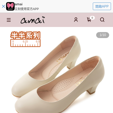
amai
開啟APP
立刻使用官方APP
0
1
/
10