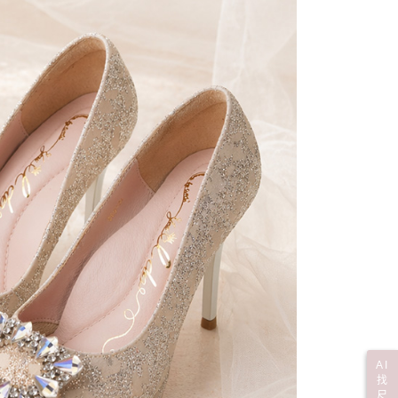
年的使用者請事先徵得法定代理人或監護人之同意方可使用
宅配
E先享後付」，若未經同意申辦者引起之損失，本公司不負相關責
00
AFTEE先享後付」時，將依據個別帳號之用戶狀況，依本公司
市自取
核予不同之上限額度；若仍有額度不足之情形，本公司將視審查
用戶進行身份認證。
一人註冊多個帳號或使用他人資訊註冊。若發現惡意使用之情
科技股份有限公司將有權停止該用戶之使用額度並採取法律行
0，滿NT$799(含以上)免運費
AI
找
尺