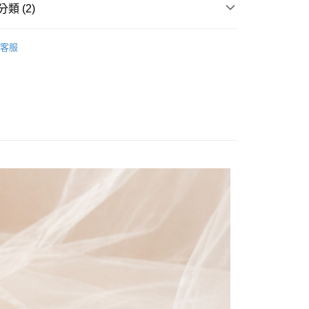
。
先享後付是「在收到商品之後才付款」的支付方式。 讓您購物簡單
類 (2)
准額度、可分期數及費用金額請依後續交易確認頁面所載為準。
心！
立30分鐘內，如未前往確認交易或遇審核未通過，訂單將自動取
：不需註冊會員、不需綁卡、不需儲值。
列】↙︎5折
「轉專審核」未通過狀況，表示未達大哥付你分期系統評分，恕
：只要手機號碼，簡訊認證，即可結帳。
客服
評估內容。
：先確認商品／服務後，再付款。
IT台灣手工鞋
式說明】
項不併入電信帳單，「大哥付你分期」於每月結算日後寄送繳費提
EE先享後付」結帳流程】
方式選擇「AFTEE先享後付」後，將跳轉至「AFTEE先享後
取貨
訊連結打開帳單後，可選擇「超商條碼／台灣大直營門市／銀行轉
頁面，進行簡訊認證並確認金額後，即可完成結帳。
付／iPASS MONEY」等通路繳費。
0，滿NT$799(含以上)免運費
成立數日內，您將收到繳費通知簡訊。
費通知簡訊後14天內，點擊此簡訊中的連結，可透過四大超商
項】
網路銀行／等多元方式進行付款，方視為交易完成。
家取貨
係由「台灣大哥大股份有限公司」（以下簡稱本公司）所提供，讓
：結帳手續完成當下不需立刻繳費，但若您需要取消訂單，請聯
0，滿NT$799(含以上)免運費
易時，得透過本服務購買商品或服務，並由商店將買賣／分期付
的店家。未經商家同意取消之訂單仍視為有效，需透過AFTEE
金債權讓與本公司後，依約使用本公司帳單繳交帳款。
繳納相關費用。
取貨
意付款使用「大哥付你分期」之契約關係目的，商店將以您的個人
否成功請以「AFTEE先享後付 」之結帳頁面顯示為準，若有關於
含姓名、電話或地址）提供予台灣大哥大進項蒐集、處理及利
功／繳費後需取消欲退款等相關疑問，請聯繫「AFTEE先享後
0，滿NT$799(含以上)免運費
公司與您本人進行分期帳單所需資料之確認、核對及更正。
援中心」
https://netprotections.freshdesk.com/support/home
戶服務條款，請詳閱以下連結：
https://oppay.tw/userRule
1取貨
項】
0，滿NT$799(含以上)免運費
恩沛科技股份有限公司提供之「AFTEE先享後付」服務完成之
依本服務之必要範圍內提供個人資料，並將交易相關給付款項請
讓予恩沛科技股份有限公司。
個人資料處理事宜，請瀏覽以下網址：
0，滿NT$799(含以上)免運費
ee.tw/terms/#terms3