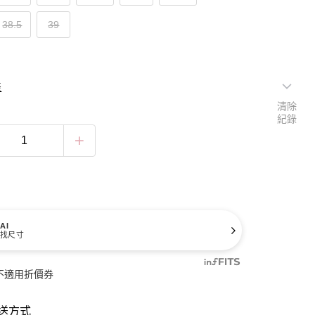
38.5
39
表
清除
紀錄
AI
找尺寸
不適用折價券
送方式