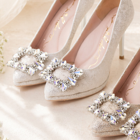
３．未成
離島黑貓
「AFTE
每筆NT$2
任。
４．使用「
付款後門
即時審查
結果請求
免運費
５．嚴禁
形，恩沛
貨到付款
動。
每筆NT$8