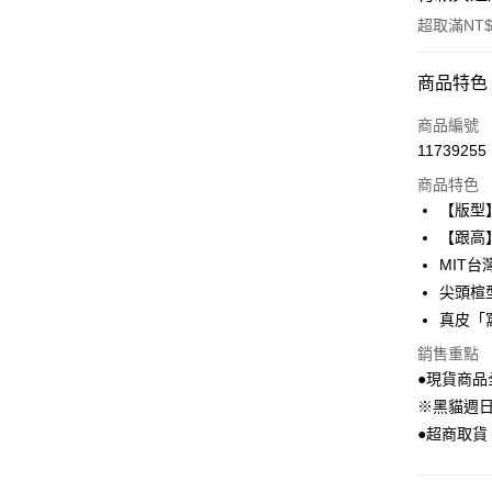
超取滿NT$
付款方式
商品特色
信用卡一
商品編號
11739255
超商取貨
商品特色
LINE Pay
【版型
【跟高】
Apple Pay
MIT
街口支付
尖頭楦
真皮「
Google Pa
銷售重點
大哥付你
●現貨商品
相關說明
※黑貓週
【大哥付
AFTEE先
●超商取貨
1.本服務
2.付款方
相關說明
流程，驗
【關於「A