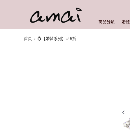
商品分類
婚鞋
首頁
💍【婚鞋系列】↙︎5折