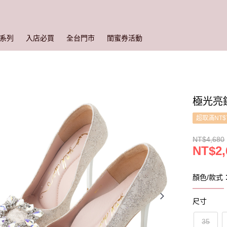
系列
入店必買
全台門市
閨蜜券活動
極光亮鑽
超取滿NT$
NT$4,680
NT$2,
顏色/款式
尺寸
35