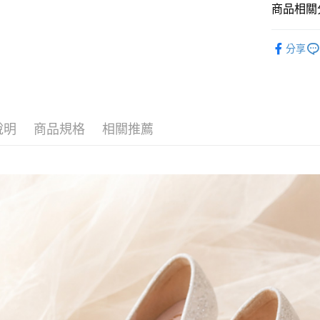
ATM付款
完成交易
AFTEE
商品相關分
3.實際核
便利好安
4.訂單成
貨到付款
１．簡單
💍【婚鞋系
消。如遇
２．便利
分享
無法說明
３．安心
⌞🇹🇼M
【繳款方
運送方式
1.分期款
【「AFT
醒簡訊。
１．於結帳
全家付款
2.透過簡
付」結帳
帳／街口支
每筆NT$8
２．訂單
說明
商品規格
相關推薦
３．收到繳
【注意事
／ATM／
付款後全
1.本服務
※ 請注意
每筆NT$8
用戶於交
絡購買商品
款買賣價
先享後付
7-11付款
2.基於同
※ 交易是
資料（包
是否繳費成
每筆NT$8
用，由本
付客戶支
3.完整用
付款後7-1
【注意事
每筆NT$8
１．透過由
交易，需
黑貓宅配
求債權轉
２．關於
每筆NT$8
https://aft