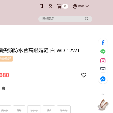
0
TWD
尖頭防水台高跟婚鞋 白 WD-12WT
799免運
680
：白
35.5
36
36.5
37
37.5