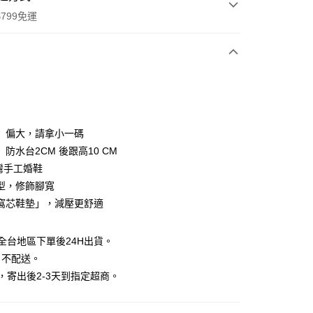
799免運
次付款
付款
】偏大，請拿小一碼
防水台2CM 後跟高10 CM
台灣手工婚鞋
型，修飾腳寬
窩芯鞋墊」，減壓更舒適
y
分期
全台地區下單後24H出貨。
日不配送。
你分期使用說明】
享後付
，寄出後2-3天到指定超商。
由台灣大哥大提供，台灣大哥大用戶可立即使用無須另外申請。
式選擇「大哥付你分期」，訂單成立後會自動跳轉到大哥付的交易
證手機門號後，選擇欲分期的期數、繳款截止日，確認付款後即
FTEE先享後付」】