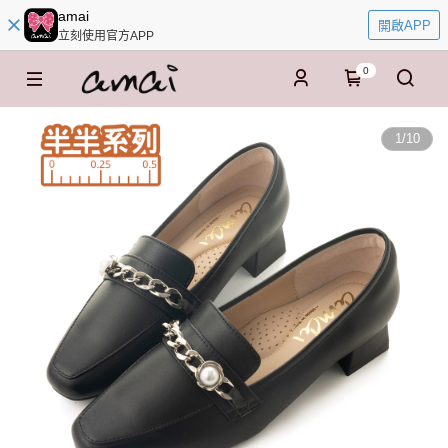
amai
開啟APP
立刻使用官方APP
0
1
/
10