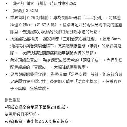
Apple Pay
【版型】偏大，請比平時尺寸拿小2碼
【跟高】3.5CM
街口支付
業界首創 0.25 訂製感： 專為長腳趾研發「半半系列」，每碼差
Google Pay
距僅 0.25cm（如 37.5 碼），精準滿足介於兩個尺碼中間的尷尬
腳型，告別屈就小尺碼導致腳趾磨到起水泡的痛點。
大哥付你分期
抗痛護趾黑科技： 獨家研發「三明治夾心護趾棉」，運用 3mm
相關說明
海綿夾心與台灣製佳績布，完美隔絕定型版（港寶）的壓迫與磨
【大哥付你分期使用說明】
AFTEE先享後付
1.本服務由台灣大哥大提供，台灣大哥大用戶可立即使用無須另外申請。
腳，一次解決腳趾關節痛與指甲刮破內裡的問題。
2.付款方式選擇「大哥付你分期」，訂單成立後會自動跳轉到大哥付的交易
相關說明
內外頂級全真皮： 鞋身嚴選皮質柔軟的「頂級羊皮」，內裡則搭
流程，驗證手機門號後，選擇欲分期的期數、繳款截止日，確認付款後即完
【關於「AFTEE先享後付」】
配最親膚的「真豚皮」，大幅降低磨腳機率。
成交易。
ATM付款
AFTEE先享後付是「在收到商品之後才付款」的支付方式。 讓您購物簡單
3.實際核准額度、可分期數及費用金額請依後續交易確認頁面所載為準。
足弓與腳踝雙重守護： 鞋墊具備「足弓支撐」設計，能有效分散
便利好安心！
4.訂單成立30分鐘內，如未前往確認交易或遇審核未通過，訂單將自動取
貨到付款
１．簡單：不需註冊會員、不需綁卡、不需儲值。
足底壓力提升穩定性；後跟加入薄型「防磨小枕頭」，保護腳脖
消。如遇「轉專審核」未通過狀況，表示未達大哥付你分期系統評分，恕無
２．便利：只要手機號碼，簡訊認證，即可結帳。
法說明評估內容。
子不磨腳且無笨重感。
３．安心：先確認商品／服務後，再付款。
【繳款方式說明】
運送方式
1.分期款項不併入電信帳單，「大哥付你分期」於每月結算日後寄送繳費提
銷售重點
【「AFTEE先享後付」結帳流程】
全家付款取貨
醒簡訊。
１．於結帳方式選擇「AFTEE先享後付」後，將跳轉至「AFTEE先享後付」
●現貨商品全台地區下單後24H出貨。
2.透過簡訊連結打開帳單後，可選擇「超商條碼／台灣大直營門市／銀行轉
每筆NT$80，滿NT$799(含以上)免運費
結帳頁面，進行簡訊認證並確認金額後，即可完成結帳。
帳／街口支付／iPASS MONEY」等通路繳費。
※黑貓週日不配送。
２．訂單成立數日內，您將收到繳費通知簡訊。
付款後全家取貨
３．收到繳費通知簡訊後14天內，點擊此簡訊中的連結，可透過四大超商／
●超商取貨，寄出後2-3天到指定超商。
【注意事項】
ATM／網路銀行／等多元方式進行付款，方視為交易完成。