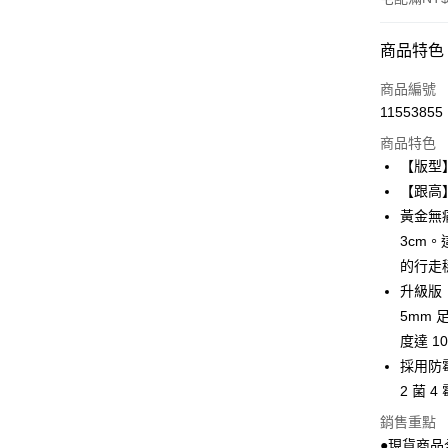
付款方式
商品特色
信用卡一
商品編號
11553855
LINE Pay
商品特色
Apple Pay
【版型
【跟高
街口支付
黃金無痛
Google Pa
3cm
的行走
大哥付你
升級版
相關說明
【大哥付
5mm
AFTEE先
1.本服務
度達 1
2.付款方
相關說明
採用防
流程，驗
【關於「A
ATM付款
完成交易
AFTEE
2 菌
3.實際核
便利好安
銷售重點
4.訂單成
貨到付款
１．簡單
消。如遇
●現貨商品
２．便利