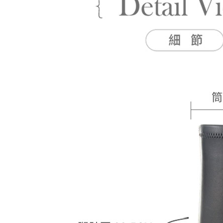
即時審查
結果請求
５．嚴禁
形，恩沛
動。