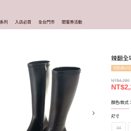
系列
入店必買
全台門市
閨蜜券活動
辣翻全場
宅配滿NT$
NT$4,280
NT$2,
顏色/款式
尺寸
34