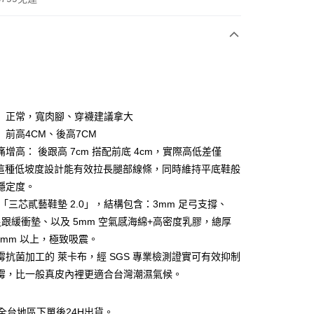
次付款
】正常，寬肉腳、穿襪建議拿大
】前高4CM、後高7CM
增高： 後跟高 7cm 搭配前底 4cm，實際高低差僅
y
。這種低坡度設計能有效拉長腿部線條，同時維持平底鞋般
穩定度。
分期
 「三芯貳藝鞋墊 2.0」，結構包含：3mm 足弓支撐、
你分期使用說明】
 足跟緩衝墊、以及 5mm 空氣感海綿+高密度乳膠，總厚
享後付
由台灣大哥大提供，台灣大哥大用戶可立即使用無須另外申請。
0mm 以上，極致吸震。
式選擇「大哥付你分期」，訂單成立後會自動跳轉到大哥付的交易
霉抗菌加工的 萊卡布，經 SGS 專業檢測證實可有效抑制
證手機門號後，選擇欲分期的期數、繳款截止日，確認付款後即
FTEE先享後付」】
。
先享後付是「在收到商品之後才付款」的支付方式。 讓您購物簡單
 4 霉，比一般真皮內裡更適合台灣潮濕氣候。
准額度、可分期數及費用金額請依後續交易確認頁面所載為準。
心！
立30分鐘內，如未前往確認交易或遇審核未通過，訂單將自動取
：不需註冊會員、不需綁卡、不需儲值。
「轉專審核」未通過狀況，表示未達大哥付你分期系統評分，恕
全台地區下單後24H出貨。
：只要手機號碼，簡訊認證，即可結帳。