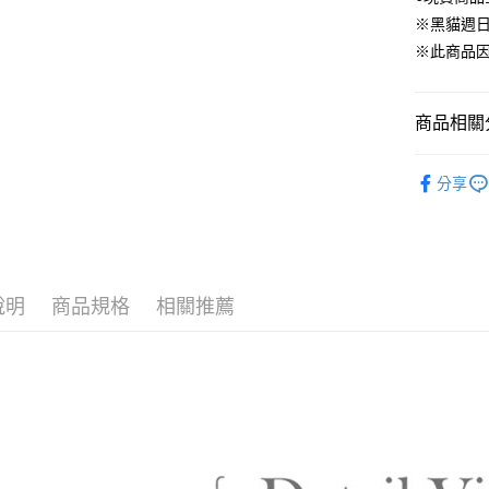
無法說明
３．安心
※黑貓週
【繳款方
運送方式
※此商品
1.分期款
【「AFT
醒簡訊。
１．於結帳
黑貓宅配
2.透過簡
付」結帳
帳／街口支
每筆NT$8
２．訂單
商品相關分
３．收到繳
【注意事
／ATM／
離島黑貓
👢【長靴
1.本服務
※ 請注意
分享
每筆NT$2
用戶於交
絡購買商品
🎤演唱會
款買賣價
先享後付
付款後門
2.基於同
※ 交易是
資料（包
是否繳費成
免運費
用，由本
付客戶支
3.完整用
貨到付款
說明
商品規格
相關推薦
【注意事
每筆NT$8
１．透過由
交易，需
求債權轉
２．關於
https://aft
３．未成
「AFTE
任。
４．使用「