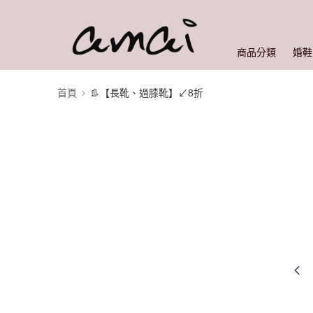
商品分類
婚鞋
首頁
👢【長靴、過膝靴】↙︎8折