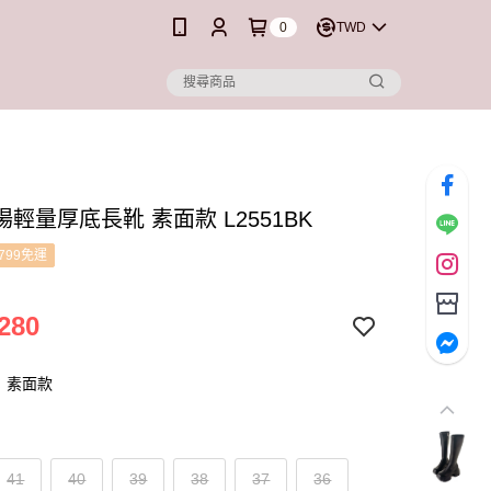
0
TWD
輕量厚底長靴 素面款 L2551BK
799免運
280
：素面款
41
40
39
38
37
36