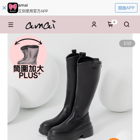
amai
開啟APP
立刻使用官方APP
0
1
/
10