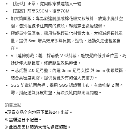
街口支付
【版型】正常，寬肉腳穿襪建議大一號
【跟高】前高5.5CM、後高7CM
Google Pay
加大筒圍版：專為發達腿肌或棉花糖女孩設計，放寬小腿肚空
大哥付你分期
間，告別拉鍊卡住肉肉的尷尬，輕鬆穿出顯瘦線條。
相關說明
極輕量空氣厚底：採用特殊輕量化材質大底，大幅減輕長靴重
【大哥付你分期使用說明】
量，提供 5cm 增高效果卻無負擔，逛街、通勤久走也輕盈自
AFTEE先享後付
1.本服務由台灣大哥大提供，台灣大哥大用戶可立即使用無須另外申請。
在。
2.付款方式選擇「大哥付你分期」，訂單成立後會自動跳轉到大哥付的交易
相關說明
流程，驗證手機門號後，選擇欲分期的期數、繳款截止日，確認付款後即完
V口延伸剪裁：靴口採前後 V 型剪裁，能視覺降低膝蓋位置，巧
【關於「AFTEE先享後付」】
成交易。
ATM付款
AFTEE先享後付是「在收到商品之後才付款」的支付方式。 讓您購物簡單
妙延伸大腿長度，修飾腿型效果極佳。
3.實際核准額度、可分期數及費用金額請依後續交易確認頁面所載為準。
便利好安心！
4.訂單成立30分鐘內，如未前往確認交易或遇審核未通過，訂單將自動取
三芯貳藝 2.0 足弓墊：內建 3mm 足弓支撐 與 5mm 後跟緩衝，
貨到付款
１．簡單：不需註冊會員、不需綁卡、不需儲值。
消。如遇「轉專審核」未通過狀況，表示未達大哥付你分期系統評分，恕無
結合高密度乳膠，提供長靴少有的強大支撐力。
２．便利：只要手機號碼，簡訊認證，即可結帳。
法說明評估內容。
３．安心：先確認商品／服務後，再付款。
SGS 防霉抗菌內裡：採用 SGS 認證萊卡布，有效抑制 2 菌 4
【繳款方式說明】
運送方式
1.分期款項不併入電信帳單，「大哥付你分期」於每月結算日後寄送繳費提
霉，搭配透氣豚皮鞋墊，解決長靴悶熱潮濕問題。
【「AFTEE先享後付」結帳流程】
黑貓宅配
醒簡訊。
１．於結帳方式選擇「AFTEE先享後付」後，將跳轉至「AFTEE先享後付」
2.透過簡訊連結打開帳單後，可選擇「超商條碼／台灣大直營門市／銀行轉
每筆NT$80，滿NT$799(含以上)免運費
銷售重點
結帳頁面，進行簡訊認證並確認金額後，即可完成結帳。
帳／街口支付／iPASS MONEY」等通路繳費。
２．訂單成立數日內，您將收到繳費通知簡訊。
●現貨商品全台地區下單後24H出貨。
離島黑貓宅配
３．收到繳費通知簡訊後14天內，點擊此簡訊中的連結，可透過四大超商／
【注意事項】
※黑貓週日不配送。
ATM／網路銀行／等多元方式進行付款，方視為交易完成。
每筆NT$200
1.本服務係由「台灣大哥大股份有限公司」（以下簡稱本公司）所提供，讓
※ 請注意：結帳手續完成當下不需立刻繳費，但若您需要取消訂單，請聯絡
※此商品因材積過大無法選擇超取。
用戶於交易時，得透過本服務購買商品或服務，並由商店將買賣／分期付款
購買商品的店家。未經商家同意取消之訂單仍視為有效，需透過AFTEE先享