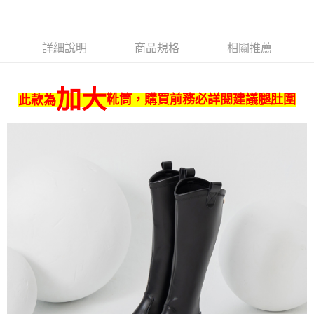
付款後門市自取
買賣價金債權讓與本公司後，依約使用本公司帳單繳交帳款。
後付繳納相關費用。
2.基於同意付款使用「大哥付你分期」之契約關係目的，商店將以您的個人
免運費
※ 交易是否成功請以「AFTEE先享後付 」之結帳頁面顯示為準，若有關於
資料（包含姓名、電話或地址）提供予台灣大哥大進項蒐集、處理及利用，
是否繳費成功／繳費後需取消欲退款等相關疑問，請聯繫「AFTEE先享後付
由本公司與您本人進行分期帳單所需資料之確認、核對及更正。
客戶支援中心」
https://netprotections.freshdesk.com/support/home
貨到付款
詳細說明
商品規格
相關推薦
3.完整用戶服務條款，請詳閱以下連結：
https://oppay.tw/userRule
每筆NT$80，滿NT$799(含以上)免運費
【注意事項】
１．透過由恩沛科技股份有限公司提供之「AFTEE先享後付」服務完成之交
加大
易，需依本服務之必要範圍內提供個人資料，並將交易相關給付款項請求債
靴筒，購買前務必詳閱建議腿肚圍
此款為
權轉讓予恩沛科技股份有限公司。
２．關於個人資料處理事宜，請瀏覽以下網址：
https://aftee.tw/terms/#terms3
３．未成年的使用者請事先徵得法定代理人或監護人之同意方可使用
「AFTEE先享後付」，若未經同意申辦者引起之損失，本公司不負相關責
任。
４．使用「AFTEE先享後付」時，將依據個別帳號之用戶狀況，依本公司即
時審查核予不同之上限額度；若仍有額度不足之情形，本公司將視審查結果
請求用戶進行身份認證。
５．嚴禁一人註冊多個帳號或使用他人資訊註冊。若發現惡意使用之情形，
恩沛科技股份有限公司將有權停止該用戶之使用額度並採取法律行動。