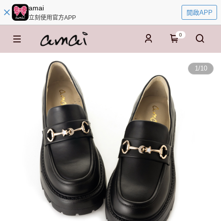
amai
開啟APP
立刻使用官方APP
0
1
/
10