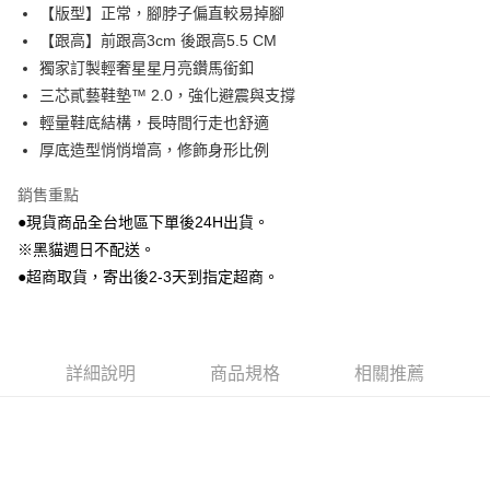
Apple Pay
【版型】正常，腳脖子偏直較易掉腳
【跟高】前跟高3cm 後跟高5.5 CM
街口支付
獨家訂製輕奢星星月亮鑽馬銜釦
Google Pay
三芯貳藝鞋墊™ 2.0，強化避震與支撐
輕量鞋底結構，長時間行走也舒適
大哥付你分期
厚底造型悄悄增高，修飾身形比例
相關說明
【大哥付你分期使用說明】
銷售重點
AFTEE先享後付
1.本服務由台灣大哥大提供，台灣大哥大用戶可立即使用無須另外申請。
2.付款方式選擇「大哥付你分期」，訂單成立後會自動跳轉到大哥付的交易
●現貨商品全台地區下單後24H出貨。
相關說明
流程，驗證手機門號後，選擇欲分期的期數、繳款截止日，確認付款後即完
※黑貓週日不配送。
【關於「AFTEE先享後付」】
成交易。
ATM付款
AFTEE先享後付是「在收到商品之後才付款」的支付方式。 讓您購物簡單
●超商取貨，寄出後2-3天到指定超商。
3.實際核准額度、可分期數及費用金額請依後續交易確認頁面所載為準。
便利好安心！
4.訂單成立30分鐘內，如未前往確認交易或遇審核未通過，訂單將自動取
貨到付款
１．簡單：不需註冊會員、不需綁卡、不需儲值。
消。如遇「轉專審核」未通過狀況，表示未達大哥付你分期系統評分，恕無
２．便利：只要手機號碼，簡訊認證，即可結帳。
法說明評估內容。
３．安心：先確認商品／服務後，再付款。
【繳款方式說明】
運送方式
詳細說明
商品規格
相關推薦
1.分期款項不併入電信帳單，「大哥付你分期」於每月結算日後寄送繳費提
【「AFTEE先享後付」結帳流程】
全家付款取貨
醒簡訊。
１．於結帳方式選擇「AFTEE先享後付」後，將跳轉至「AFTEE先享後付」
2.透過簡訊連結打開帳單後，可選擇「超商條碼／台灣大直營門市／銀行轉
每筆NT$80，滿NT$799(含以上)免運費
結帳頁面，進行簡訊認證並確認金額後，即可完成結帳。
帳／街口支付／iPASS MONEY」等通路繳費。
２．訂單成立數日內，您將收到繳費通知簡訊。
付款後全家取貨
３．收到繳費通知簡訊後14天內，點擊此簡訊中的連結，可透過四大超商／
【注意事項】
ATM／網路銀行／等多元方式進行付款，方視為交易完成。