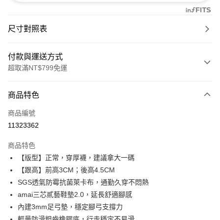
尺寸對照表
付款與運送方式
超取滿NT$799免運
付款方式
商品特色
信用卡一次付款
商品編號
超商取貨付款
11323362
LINE Pay
商品特色
Apple Pay
【版型】正常，穿厚襪，建議拿大一碼
【跟高】前高3CM；後高4.5CM
街口支付
SGS透氣防霉抗菌萊卡布，通勤久穿不悶熱
Google Pay
amai三芯貳藝鞋墊2.0，延長舒適腳感
內建3mm足弓墊，穩定腳弓支撐力
大哥付你分期
輕量防滑粗齒橡膠底，行走穩定不易滑