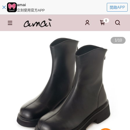
amai
開啟APP
立刻使用官方APP
0
1
/
10