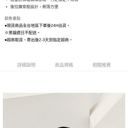
相關說明
後拉鍊穿脫設計，俐落方便
【大哥付你分期使用說明】
AFTEE先享後付
1.本服務由台灣大哥大提供，台灣大哥大用戶可立即使用無須另外申請。
2.付款方式選擇「大哥付你分期」，訂單成立後會自動跳轉到大哥付的交易
銷售重點
相關說明
流程，驗證手機門號後，選擇欲分期的期數、繳款截止日，確認付款後即完
●現貨商品全台地區下單後24H出貨。
【關於「AFTEE先享後付」】
成交易。
ATM付款
AFTEE先享後付是「在收到商品之後才付款」的支付方式。 讓您購物簡單
※黑貓週日不配送。
3.實際核准額度、可分期數及費用金額請依後續交易確認頁面所載為準。
便利好安心！
4.訂單成立30分鐘內，如未前往確認交易或遇審核未通過，訂單將自動取
●超商取貨，寄出後2-3天到指定超商。
貨到付款
１．簡單：不需註冊會員、不需綁卡、不需儲值。
消。如遇「轉專審核」未通過狀況，表示未達大哥付你分期系統評分，恕無
２．便利：只要手機號碼，簡訊認證，即可結帳。
法說明評估內容。
３．安心：先確認商品／服務後，再付款。
【繳款方式說明】
運送方式
1.分期款項不併入電信帳單，「大哥付你分期」於每月結算日後寄送繳費提
【「AFTEE先享後付」結帳流程】
全家付款取貨
醒簡訊。
詳細說明
商品規格
相關推薦
１．於結帳方式選擇「AFTEE先享後付」後，將跳轉至「AFTEE先享後付」
2.透過簡訊連結打開帳單後，可選擇「超商條碼／台灣大直營門市／銀行轉
每筆NT$80，滿NT$799(含以上)免運費
結帳頁面，進行簡訊認證並確認金額後，即可完成結帳。
帳／街口支付／iPASS MONEY」等通路繳費。
２．訂單成立數日內，您將收到繳費通知簡訊。
付款後全家取貨
３．收到繳費通知簡訊後14天內，點擊此簡訊中的連結，可透過四大超商／
【注意事項】
ATM／網路銀行／等多元方式進行付款，方視為交易完成。
每筆NT$80，滿NT$799(含以上)免運費
1.本服務係由「台灣大哥大股份有限公司」（以下簡稱本公司）所提供，讓
※ 請注意：結帳手續完成當下不需立刻繳費，但若您需要取消訂單，請聯絡
用戶於交易時，得透過本服務購買商品或服務，並由商店將買賣／分期付款
購買商品的店家。未經商家同意取消之訂單仍視為有效，需透過AFTEE先享
7-11付款取貨
買賣價金債權讓與本公司後，依約使用本公司帳單繳交帳款。
後付繳納相關費用。
2.基於同意付款使用「大哥付你分期」之契約關係目的，商店將以您的個人
每筆NT$80，滿NT$799(含以上)免運費
※ 交易是否成功請以「AFTEE先享後付 」之結帳頁面顯示為準，若有關於
資料（包含姓名、電話或地址）提供予台灣大哥大進項蒐集、處理及利用，
是否繳費成功／繳費後需取消欲退款等相關疑問，請聯繫「AFTEE先享後付
由本公司與您本人進行分期帳單所需資料之確認、核對及更正。
客戶支援中心」
https://netprotections.freshdesk.com/support/home
付款後7-11取貨
3.完整用戶服務條款，請詳閱以下連結：
https://oppay.tw/userRule
每筆NT$80，滿NT$799(含以上)免運費