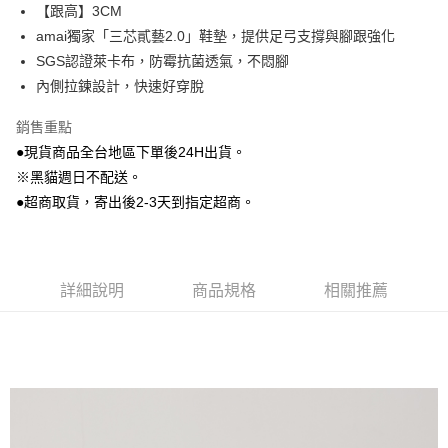
【跟高】3CM
街口支付
amai獨家「三芯貳藝2.0」鞋墊，提供足弓支撐與腳跟強化
Google Pay
SGS認證萊卡布，防霉抗菌透氣，不悶腳
內側拉鍊設計，快速好穿脫
大哥付你分期
相關說明
銷售重點
【大哥付你分期使用說明】
●現貨商品全台地區下單後24H出貨。
AFTEE先享後付
1.本服務由台灣大哥大提供，台灣大哥大用戶可立即使用無須另外申請。
2.付款方式選擇「大哥付你分期」，訂單成立後會自動跳轉到大哥付的交易
※黑貓週日不配送。
相關說明
流程，驗證手機門號後，選擇欲分期的期數、繳款截止日，確認付款後即完
●超商取貨，寄出後2-3天到指定超商。
【關於「AFTEE先享後付」】
成交易。
ATM付款
AFTEE先享後付是「在收到商品之後才付款」的支付方式。 讓您購物簡單
3.實際核准額度、可分期數及費用金額請依後續交易確認頁面所載為準。
便利好安心！
4.訂單成立30分鐘內，如未前往確認交易或遇審核未通過，訂單將自動取
貨到付款
１．簡單：不需註冊會員、不需綁卡、不需儲值。
消。如遇「轉專審核」未通過狀況，表示未達大哥付你分期系統評分，恕無
２．便利：只要手機號碼，簡訊認證，即可結帳。
法說明評估內容。
詳細說明
商品規格
相關推薦
３．安心：先確認商品／服務後，再付款。
【繳款方式說明】
運送方式
1.分期款項不併入電信帳單，「大哥付你分期」於每月結算日後寄送繳費提
【「AFTEE先享後付」結帳流程】
全家付款取貨
醒簡訊。
１．於結帳方式選擇「AFTEE先享後付」後，將跳轉至「AFTEE先享後付」
2.透過簡訊連結打開帳單後，可選擇「超商條碼／台灣大直營門市／銀行轉
每筆NT$80，滿NT$799(含以上)免運費
結帳頁面，進行簡訊認證並確認金額後，即可完成結帳。
帳／街口支付／iPASS MONEY」等通路繳費。
２．訂單成立數日內，您將收到繳費通知簡訊。
付款後全家取貨
３．收到繳費通知簡訊後14天內，點擊此簡訊中的連結，可透過四大超商／
【注意事項】
ATM／網路銀行／等多元方式進行付款，方視為交易完成。
每筆NT$80，滿NT$799(含以上)免運費
1.本服務係由「台灣大哥大股份有限公司」（以下簡稱本公司）所提供，讓
※ 請注意：結帳手續完成當下不需立刻繳費，但若您需要取消訂單，請聯絡
用戶於交易時，得透過本服務購買商品或服務，並由商店將買賣／分期付款