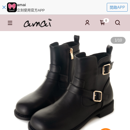
amai
開啟APP
立刻使用官方APP
0
1
/
10