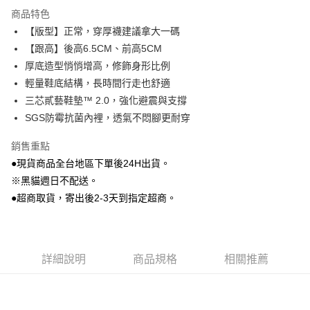
LINE Pay
商品特色
Apple Pay
【版型】正常，穿厚襪建議拿大一碼
【跟高】後高6.5CM、前高5CM
街口支付
厚底造型悄悄增高，修飾身形比例
Google Pay
輕量鞋底結構，長時間行走也舒適
三芯貳藝鞋墊™ 2.0，強化避震與支撐
大哥付你分期
SGS防霉抗菌內裡，透氣不悶腳更耐穿
相關說明
【大哥付你分期使用說明】
銷售重點
AFTEE先享後付
1.本服務由台灣大哥大提供，台灣大哥大用戶可立即使用無須另外申請。
2.付款方式選擇「大哥付你分期」，訂單成立後會自動跳轉到大哥付的交易
●現貨商品全台地區下單後24H出貨。
相關說明
流程，驗證手機門號後，選擇欲分期的期數、繳款截止日，確認付款後即完
※黑貓週日不配送。
【關於「AFTEE先享後付」】
成交易。
ATM付款
AFTEE先享後付是「在收到商品之後才付款」的支付方式。 讓您購物簡單
●超商取貨，寄出後2-3天到指定超商。
3.實際核准額度、可分期數及費用金額請依後續交易確認頁面所載為準。
便利好安心！
4.訂單成立30分鐘內，如未前往確認交易或遇審核未通過，訂單將自動取
貨到付款
１．簡單：不需註冊會員、不需綁卡、不需儲值。
消。如遇「轉專審核」未通過狀況，表示未達大哥付你分期系統評分，恕無
２．便利：只要手機號碼，簡訊認證，即可結帳。
法說明評估內容。
３．安心：先確認商品／服務後，再付款。
【繳款方式說明】
運送方式
詳細說明
商品規格
相關推薦
1.分期款項不併入電信帳單，「大哥付你分期」於每月結算日後寄送繳費提
【「AFTEE先享後付」結帳流程】
全家付款取貨
醒簡訊。
１．於結帳方式選擇「AFTEE先享後付」後，將跳轉至「AFTEE先享後付」
2.透過簡訊連結打開帳單後，可選擇「超商條碼／台灣大直營門市／銀行轉
每筆NT$80，滿NT$799(含以上)免運費
結帳頁面，進行簡訊認證並確認金額後，即可完成結帳。
帳／街口支付／iPASS MONEY」等通路繳費。
２．訂單成立數日內，您將收到繳費通知簡訊。