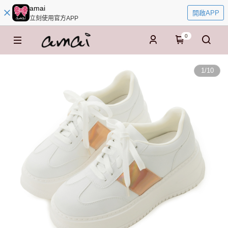
amai
開啟APP
立刻使用官方APP
0
1
/
10