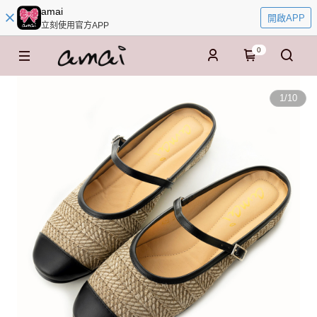
amai
開啟APP
立刻使用官方APP
0
1
/
10