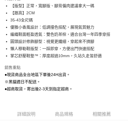
Apple Pay
【版型】正常，寬腳版、腳背偏肉建議拿大一碼
【跟高】2CM
街口支付
35-43全尺碼
Google Pay
優雅小香風設計：低調撞色搭配，展現氣質魅力
編織鞋面輕盈透氣：雙色奶茶棕，適合台灣一年四季穿搭
大哥付你分期
圓頭設計修飾腳型：視覺更纖細，穿起來不擠腳
相關說明
懶人穆勒鞋版型：一踩即穿，方便出門快速搭配
【大哥付你分期使用說明】
AFTEE先享後付
1.本服務由台灣大哥大提供，台灣大哥大用戶可立即使用無須另外申請。
掌芯舒壓鞋墊™：厚度超過10mm，久站久走皆舒適
2.付款方式選擇「大哥付你分期」，訂單成立後會自動跳轉到大哥付的交易
相關說明
流程，驗證手機門號後，選擇欲分期的期數、繳款截止日，確認付款後即完
銷售重點
【關於「AFTEE先享後付」】
成交易。
ATM付款
AFTEE先享後付是「在收到商品之後才付款」的支付方式。 讓您購物簡單
●現貨商品全台地區下單後24H出貨。
3.實際核准額度、可分期數及費用金額請依後續交易確認頁面所載為準。
便利好安心！
4.訂單成立30分鐘內，如未前往確認交易或遇審核未通過，訂單將自動取
※黑貓週日不配送。
貨到付款
１．簡單：不需註冊會員、不需綁卡、不需儲值。
消。如遇「轉專審核」未通過狀況，表示未達大哥付你分期系統評分，恕無
２．便利：只要手機號碼，簡訊認證，即可結帳。
●超商取貨，寄出後2-3天到指定超商。
法說明評估內容。
３．安心：先確認商品／服務後，再付款。
【繳款方式說明】
運送方式
1.分期款項不併入電信帳單，「大哥付你分期」於每月結算日後寄送繳費提
【「AFTEE先享後付」結帳流程】
全家付款取貨
醒簡訊。
１．於結帳方式選擇「AFTEE先享後付」後，將跳轉至「AFTEE先享後付」
2.透過簡訊連結打開帳單後，可選擇「超商條碼／台灣大直營門市／銀行轉
每筆NT$80，滿NT$799(含以上)免運費
結帳頁面，進行簡訊認證並確認金額後，即可完成結帳。
詳細說明
商品規格
相關推薦
帳／街口支付／iPASS MONEY」等通路繳費。
２．訂單成立數日內，您將收到繳費通知簡訊。
付款後全家取貨
３．收到繳費通知簡訊後14天內，點擊此簡訊中的連結，可透過四大超商／
【注意事項】