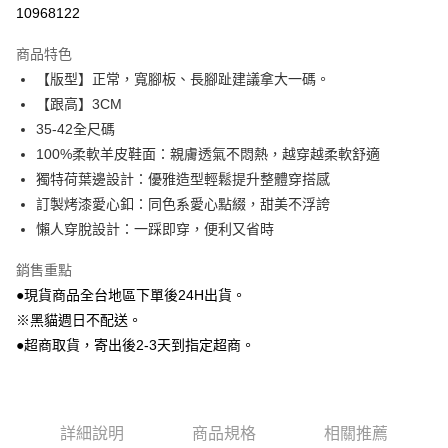
超商取貨付款
10968122
LINE Pay
商品特色
Apple Pay
【版型】正常，寬腳板、長腳趾建議拿大一碼。
【跟高】3CM
街口支付
35-42全尺碼
Google Pay
100%柔軟羊皮鞋面：親膚透氣不悶熱，越穿越柔軟舒適
獨特荷葉邊設計：優雅造型輕鬆提升整體穿搭感
大哥付你分期
訂製烤漆愛心釦：同色系愛心點綴，甜美不浮誇
相關說明
懶人穿脫設計：一踩即穿，便利又省時
【大哥付你分期使用說明】
AFTEE先享後付
1.本服務由台灣大哥大提供，台灣大哥大用戶可立即使用無須另外申請。
2.付款方式選擇「大哥付你分期」，訂單成立後會自動跳轉到大哥付的交易
銷售重點
相關說明
流程，驗證手機門號後，選擇欲分期的期數、繳款截止日，確認付款後即完
●現貨商品全台地區下單後24H出貨。
【關於「AFTEE先享後付」】
成交易。
ATM付款
AFTEE先享後付是「在收到商品之後才付款」的支付方式。 讓您購物簡單
※黑貓週日不配送。
3.實際核准額度、可分期數及費用金額請依後續交易確認頁面所載為準。
便利好安心！
4.訂單成立30分鐘內，如未前往確認交易或遇審核未通過，訂單將自動取
●超商取貨，寄出後2-3天到指定超商。
貨到付款
１．簡單：不需註冊會員、不需綁卡、不需儲值。
消。如遇「轉專審核」未通過狀況，表示未達大哥付你分期系統評分，恕無
２．便利：只要手機號碼，簡訊認證，即可結帳。
法說明評估內容。
３．安心：先確認商品／服務後，再付款。
【繳款方式說明】
運送方式
1.分期款項不併入電信帳單，「大哥付你分期」於每月結算日後寄送繳費提
【「AFTEE先享後付」結帳流程】
全家付款取貨
醒簡訊。
詳細說明
商品規格
相關推薦
１．於結帳方式選擇「AFTEE先享後付」後，將跳轉至「AFTEE先享後付」