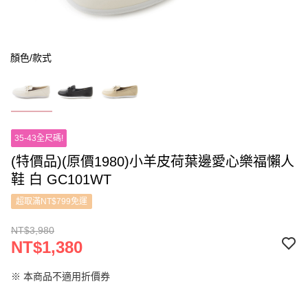
顏色/款式
35-43全尺碼!
(特價品)(原價1980)小羊皮荷葉邊愛心樂福懶人
鞋 白 GC101WT
超取滿NT$799免運
NT$3,980
NT$1,380
※ 本商品不適用折價券