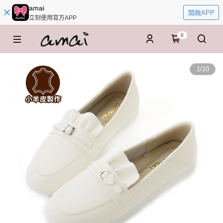
amai
開啟APP
立刻使用官方APP
0
1
/
10