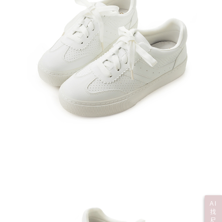
AI
找
尺