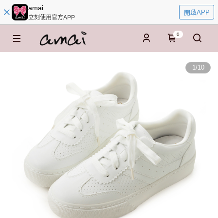
amai
開啟APP
立刻使用官方APP
0
1
/
10