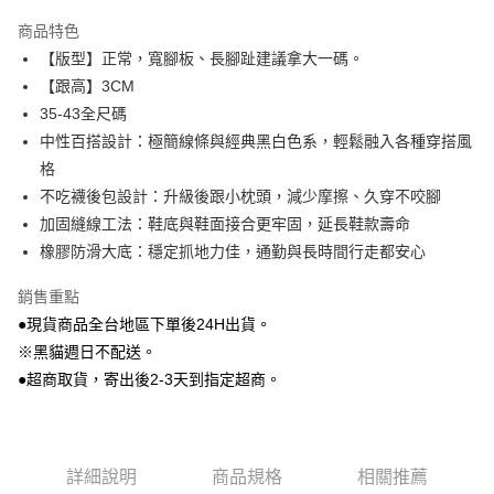
LINE Pay
商品特色
Apple Pay
【版型】正常，寬腳板、長腳趾建議拿大一碼。
【跟高】3CM
街口支付
35-43全尺碼
Google Pay
中性百搭設計：極簡線條與經典黑白色系，輕鬆融入各種穿搭風
格
大哥付你分期
不吃襪後包設計：升級後跟小枕頭，減少摩擦、久穿不咬腳
相關說明
加固縫線工法：鞋底與鞋面接合更牢固，延長鞋款壽命
【大哥付你分期使用說明】
AFTEE先享後付
1.本服務由台灣大哥大提供，台灣大哥大用戶可立即使用無須另外申請。
橡膠防滑大底：穩定抓地力佳，通勤與長時間行走都安心
2.付款方式選擇「大哥付你分期」，訂單成立後會自動跳轉到大哥付的交易
相關說明
流程，驗證手機門號後，選擇欲分期的期數、繳款截止日，確認付款後即完
銷售重點
【關於「AFTEE先享後付」】
成交易。
ATM付款
AFTEE先享後付是「在收到商品之後才付款」的支付方式。 讓您購物簡單
●現貨商品全台地區下單後24H出貨。
3.實際核准額度、可分期數及費用金額請依後續交易確認頁面所載為準。
便利好安心！
4.訂單成立30分鐘內，如未前往確認交易或遇審核未通過，訂單將自動取
※黑貓週日不配送。
貨到付款
１．簡單：不需註冊會員、不需綁卡、不需儲值。
消。如遇「轉專審核」未通過狀況，表示未達大哥付你分期系統評分，恕無
２．便利：只要手機號碼，簡訊認證，即可結帳。
●超商取貨，寄出後2-3天到指定超商。
法說明評估內容。
３．安心：先確認商品／服務後，再付款。
【繳款方式說明】
運送方式
1.分期款項不併入電信帳單，「大哥付你分期」於每月結算日後寄送繳費提
【「AFTEE先享後付」結帳流程】
全家付款取貨
醒簡訊。
１．於結帳方式選擇「AFTEE先享後付」後，將跳轉至「AFTEE先享後付」
2.透過簡訊連結打開帳單後，可選擇「超商條碼／台灣大直營門市／銀行轉
每筆NT$80，滿NT$799(含以上)免運費
結帳頁面，進行簡訊認證並確認金額後，即可完成結帳。
詳細說明
商品規格
相關推薦
帳／街口支付／iPASS MONEY」等通路繳費。