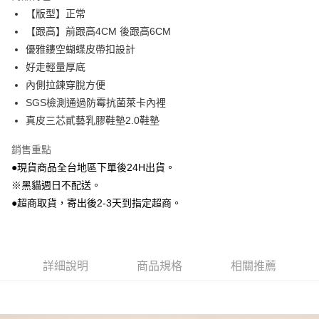
Apple Pay
【版型】正常
【跟高】前跟高4CM 後跟高6CM
街口支付
優雅鏤空蝴蝶皮帶扣設計
Google Pay
好走輕量厚底
內側拉鍊穿脫方便
大哥付你分期
SGS檢測通過防霉抗菌萊卡內裡
相關說明
真皮三芯貳藝乳膠鞋墊2.0鞋墊
【大哥付你分期使用說明】
AFTEE先享後付
1.本服務由台灣大哥大提供，台灣大哥大用戶可立即使用無須另外申請。
2.付款方式選擇「大哥付你分期」，訂單成立後會自動跳轉到大哥付的交易
銷售重點
相關說明
流程，驗證手機門號後，選擇欲分期的期數、繳款截止日，確認付款後即完
●現貨商品全台地區下單後24H出貨。
【關於「AFTEE先享後付」】
成交易。
ATM付款
AFTEE先享後付是「在收到商品之後才付款」的支付方式。 讓您購物簡單
※黑貓週日不配送。
3.實際核准額度、可分期數及費用金額請依後續交易確認頁面所載為準。
便利好安心！
4.訂單成立30分鐘內，如未前往確認交易或遇審核未通過，訂單將自動取
●超商取貨，寄出後2-3天到指定超商。
貨到付款
１．簡單：不需註冊會員、不需綁卡、不需儲值。
消。如遇「轉專審核」未通過狀況，表示未達大哥付你分期系統評分，恕無
２．便利：只要手機號碼，簡訊認證，即可結帳。
法說明評估內容。
３．安心：先確認商品／服務後，再付款。
【繳款方式說明】
運送方式
1.分期款項不併入電信帳單，「大哥付你分期」於每月結算日後寄送繳費提
【「AFTEE先享後付」結帳流程】
全家付款取貨
醒簡訊。
詳細說明
商品規格
相關推薦
１．於結帳方式選擇「AFTEE先享後付」後，將跳轉至「AFTEE先享後付」
2.透過簡訊連結打開帳單後，可選擇「超商條碼／台灣大直營門市／銀行轉
每筆NT$80，滿NT$799(含以上)免運費
結帳頁面，進行簡訊認證並確認金額後，即可完成結帳。
帳／街口支付／iPASS MONEY」等通路繳費。
２．訂單成立數日內，您將收到繳費通知簡訊。
付款後全家取貨
３．收到繳費通知簡訊後14天內，點擊此簡訊中的連結，可透過四大超商／
【注意事項】