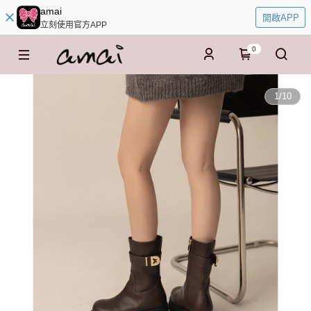
amai
開啟APP
立刻使用官方APP
0
1
/
10